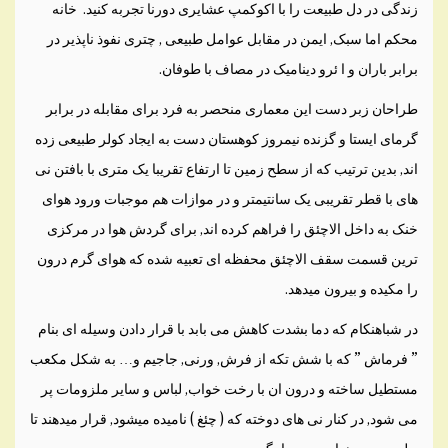
زندگی در دل طبیعت را با اکوکمپ عشایری دورنا تجربه کنید. خانه
محکم اما سبک, ایمن در مقابل عوامل طبیعی , چتری نفوذ ناپذیر در
برابر باران و ا ئرو دینامیک در مصاف با طوفان.
طراحان زبر دست این معماری منحصر به فرد برای مقابله در برابر
گرمای ایستا و گزنده نیمروز کوهستان دست به ایجاد کولر طبیعی زده
اند, بدین ترتیب که از سطح زمین تا ارتفاع تقریبا یک متری با بافتن نی
های با قطر تقریبی یک سانتیمتر و در موازات هم موجبات ورود هوای
خنک به داخل الاچئق را فراهم کرده اند, برای گردش هوا در مرکزی
ترین قسمت سقف الاچئق محفظه ای تعبیه شده که هوای گرم درون
را مکیده و بیرون میدهد.
در شباهنکام که دما بشدت کاهش می بابد با قرار دادن وسیله ای بنام
” فرماش ” که با شش تکه از فرش, ورنی, جاجیم و… به شکل مکعب
مستطیل ساخته و درون ان با رخت خواب, لباس و سایر ملزومات پر
می شود, در کنار نی های دوخته که ( چئغ ) نامیده میشود, قرار میدهند تا