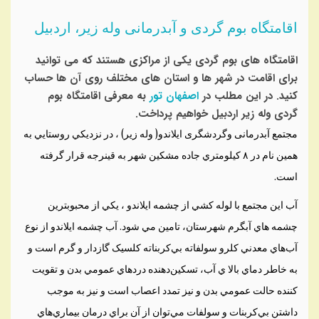
اقامتگاه بوم گردی و آبدرمانی وله زیر، اردبیل
اقامتگاه های بوم گردی یکی از مراکزی هستند که می توانید
برای اقامت در شهر ها و استان های مختلف روی آن ها حساب
کنید. در این مطلب در
اصفهان تور
به معرفی اقامتگاه بوم
گردی وله زیر اردبیل خواهیم پرداخت.
مجتمع آبدرمانی وگردشگری ایلاندو( وله زير) ، در نزديکي روستايي به
همين نام در ۸ کيلومتري جاده مشکين شهر به قينرجه قرار گرفته
است.
آب اين مجتمع با لوله کشي از چشمه ايلاندو ، يکي از محبوبترين
چشمه هاي آبگرم شهرستان، تامين مي شود. آب چشمه ايلاندو از نوع
آب‌هاي معدني کلرو سولفاته بي‌کربناته کلسيک گازدار و گرم است و
به خاطر دماي بالا ي آب، تسکين‌دهنده دردهاي عمومي بدن و تقويت
کننده حالت عمومي بدن و نيز تمدد اعصاب است و نيز به موجب
داشتن بي‌کربنات و سولفات مي‌توان از آن براي درمان بيماري‌هاي