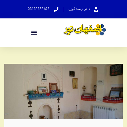
تلفن پاسخگویی
03132352673