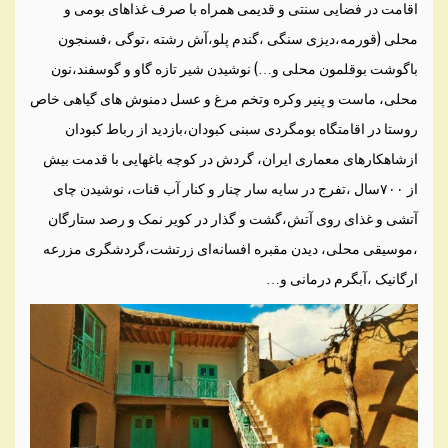
اقامت در فضایی سنتی و قدیمی همراه با صرف غذاهای بومی و
محلی (قورمه،دیزی سنگی ،گندم پلو،آش رشته ،توگی ،فسنجون
باگوشت بوقلمون محلی و…) نوشیدن شیر تازه گاو و گوسفند،نون
محلی، ماست و پنیر وکره وتخم مرغ و عسل دمنوش های گیاهی خاص
روستا در اقامتگاه بومگردی سبنی کبودان،بازدید از رباط کبودان
ازشاهکارهای معماری ایران، گردش در کوچه باغهایی با قدمت بیش
از ۷۰۰سال ،تفرج در سایه سار چنار و کنار آب قنات، نوشیدن چای
آتشی و غذای روی آتش،گشت و گذار در کویر نمک و رصد ستارگان
،موسیقی محلی، دیدن مقبره افسانه‌ای زرتشت،گردشگری مزرعه
ارگانیک ،آبگرم درمانی و…