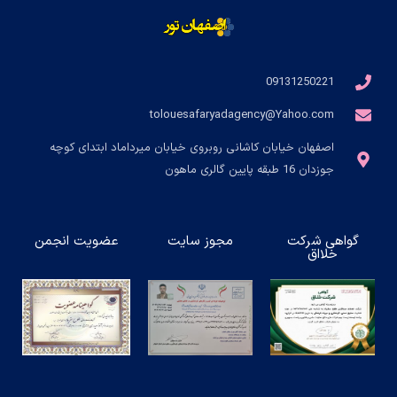
09131250221
tolouesafaryadagency@Yahoo.com
اصفهان خیابان کاشانی روبروی خیابان میرداماد ابتدای کوچه
جوزدان 16 طبقه پایین گالری ماهون
گواهی شرکت
مجوز سایت
عضویت انجمن
خلااق