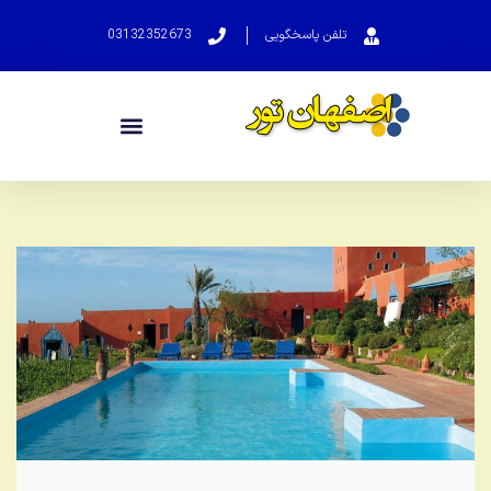
تلفن پاسخگویی
03132352673