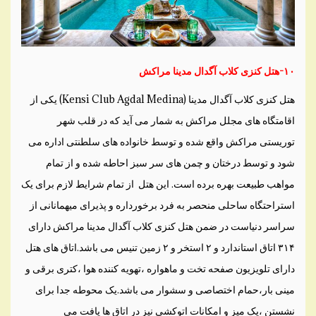
۱۰-هتل کنزی کلاب آگدال مدینا مراکش
هتل کنزی کلاب آگدال مدینا (Kensi Club Agdal Medina) یکی از
اقامتگاه های مجلل مراکش به شمار می آید که در قلب شهر
توریستی مراکش واقع شده و توسط خانواده های سلطنتی اداره می
شود و توسط درختان و چمن های سر سبز احاطه شده و از تمام
مواهب طبیعت بهره برده است. این هتل از تمام شرایط لازم برای یک
استراحتگاه ساحلی منحصر به فرد برخورداره و پذیرای میهمانانی از
سراسر دنیاست در ضمن هتل کنزی کلاب آگدال مدینا مراکش دارای
۳۱۴ اتاق استاندارد و ۲ استخر و ۲ زمین تنیس می باشد.اتاق های هتل
دارای تلویزیون صفحه تخت و ماهواره ،تهویه کننده هوا ،کتری برقی و
مینی بار،حمام اختصاصی و سشوار می باشد.یک محوطه جدا برای
نشستن ،یک میز و امکانات اتوکشی نیز در اتاق ها یافت می