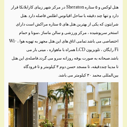
هتل لوکس و ۵ ستاره Sheraton در مرکز شهر زیبای کازابلانکا قرار
دارد و تنها چند دقیقه با ساحل اقیانوس اطلس فاصله دارد .هتل
شرایتون که یکی از بهترین هتل های ۵ ستاره مراکش است دارای
استخر سرپوشیده ، مرکز ورزشی و سالن ماساژ ،سونا و حمام
اختصاصی می باشد.تمامی اتاق های این هتل مجهز به تهویه هوا ، Wi-
Fi رایگان ، تلویزیون LCD همراه با ماهواره ، مینی بار می
باشد.صبحانه به صورت بوفه روزانه سرو می گردد.فاصله‌ی این هتل
تا مدینا چنددقیقه‌، تا مسجد حسن دوم ۳ کیلومتر و تا فرودگاه
بین‌المللی محمد ۳۰ کیلومتر می باشد.