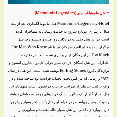
۲-هتل مامونیا لجندری (Mamounia Legendary)
Mamounia-Legendary-Hotel هتل مامونیا لگنداری بعد از سه
سال بازسازی، دوباره شروع به خدمت رسانی به مسافران کرده
است. در این هتل جلسات فرانکلین روزفلت و وینستون چرچیل
برگزار شده و فیلم آلفرد هیچکاک نیز با نام The Man Who Knew
Too Much در این مکان فیلم برداری شده است. در دفترچه
خاطرات این هتل اسکان افرادی نظیر چرلی چاپلین، شارون استون و
نوازندگان گروه Rolling Stones نوشته شده است. این هتل در سال
۱۹۲۳ و زمانی که مراکش تحت الحمایه فرانسه بود ساخته شده و در
واقع ترکیبی بی‌نظیر از طراحی عربی و فرانسوی است. میهمانان این
هتل بعد از گذر از یک سالن با سنگ فرش‌های مرمر به حیاطی خواهند
رسید که بسیار زیباست و در حیاط این هتل یک استخر بسیار زیبا وجود
دارد. دیوار‌های داخلی این هتل بسیار جالب هستند و تصاویری از