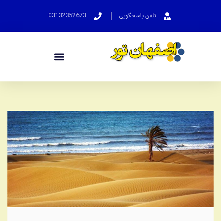
تلفن پاسخگویی
03132352673