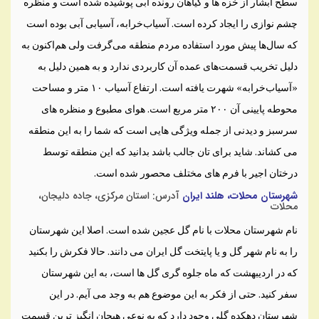
سطح آبشار از خزه ها و گیاهان رونده آبی پوشیده شده است و منظره
چشم نوازی را ایجاد کرده است. آسیاب‌خرابه، آسیابی آبی بوده است
که سال‌ها پیش مورد استفاده مردم منطقه می‌گرفت ولی هم‌اکنون به
دلیل تخریب قسمت‌های عمده آن کاربردی ندارد و به همین دلیل به
«آسیاب‌خرابه» شهرت یافته است. ارتفاع آسیاب ۱۰ متر و مساحت
محوطه پایینی آن ۲۰۰ متر مربع است. هوای مطبوع و منظره های
سرسبز و دیدنی از جمله ویژگی هایی است که شما را به این منطقه
می کشاند. شاید برای تان جالب باشد بدانید که این منطقه توسط
درختان اجیر با فرم های مختلف محصور شده است.
شهرستان محلات، هلند ایران
آدرس: استان مرکزی، جاده دلیجان،
محلات
نام شهرستان محلات با نام گل عجین شده است. اصلا این شهرستان
را به نام شهر گل و یا پایتخت گل ایران می دانند. حالا فکرش را بکنید
که در اردیبهشت که ماه جلوه گری گل ها است، به این شهرستان
سفر کنید. حتی از فکر به این موضوع هم به وجد می آیم. در این
شهرستان دهکده گلی وجود دارد که به نوعی هیجان انگیز ترین قسمت