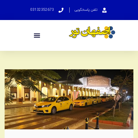
تلفن پاسخگویی
03132352673