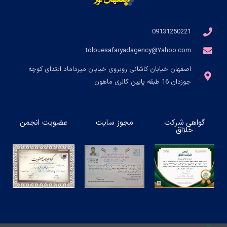
09131250221
tolouesafaryadagency@Yahoo.com
اصفهان خیابان کاشانی روبروی خیابان میرداماد ابتدای کوچه
جوزدان 16 طبقه پایین گالری ماهون
گواهی شرکت
مجوز سایت
عضویت انجمن
خلااق