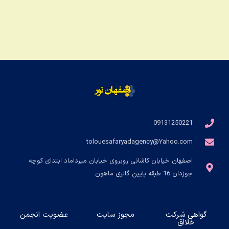
09131250221
tolouesafaryadagency@Yahoo.com
اصفهان خیابان کاشانی روبروی خیابان میرداماد ابتدای کوچه
جوزدان 16 طبقه پایین گالری ماهون
گواهی شرکت
مجوز سایت
عضویت انجمن
خلااق