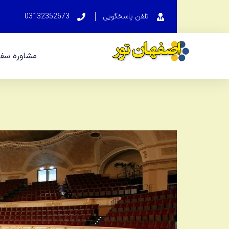
تلفن پاسخگویی
03132352673
مشاوره سفر