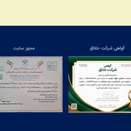
گواهی شرکت خلااق
مجوز سایت