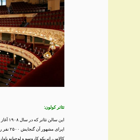
تئاتر کولون:
این سال
اپرای مش
کالاس، انریکو کاروسو و لوچیانو پاوا