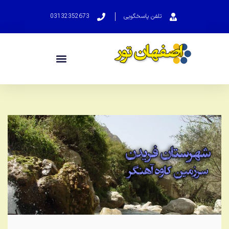
تلفن پاسخگویی
03132352673