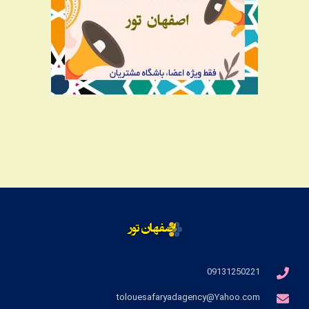
09131250221
tolouesafaryadagency@Yahoo.com