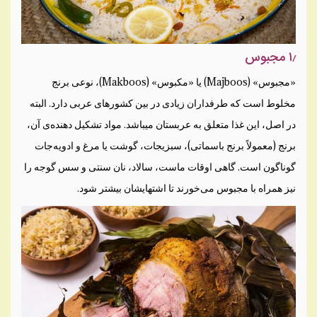
۱٫ مجبوس
«مجبوس» (Majboos) یا «مکبوس» (Makboos)، نوعی برنج
مخلوط است که طرفداران زیادی در بین کشورهای عربی دارد. البته
در اصل، این غذا متعلق به عربستان می‎باشد. مواد تشکیل دهنده‌ی آن،
برنج (معمولاً برنج باسماتی)، سبزیجات، گوشت یا مرغ و ادویه‌جات
گوناگون است. گاهی اوقات ماست، سالاد، نان سنتی و سس گوجه را
نیز همراه با مجبوس می‌خورند تا اشتهایشان بیشتر شود.