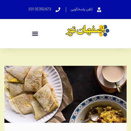
تلفن پاسخگویی
03132352673