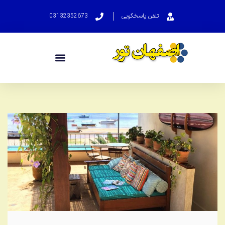
تلفن پاسخگویی
03132352673