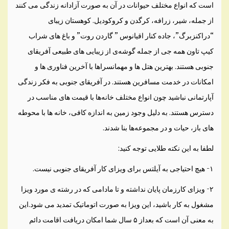
است که انواع مختلف حیوانات در آن‌ به صورت آزادانه زندگی‌ می کنند
از جمله، شیر، زرافه، کرگدن و کروکودیل. کوهستان زیبای
“دراکنزبرگ”، جاده کنار اقیانوس ” گاردن روت” و باغ های شراب
کیپ تاون همه جی‌ از جمله گوشه‌ی از زیبایی های طبیعی آفریقای
جنوبی هستند. بهترین هتل ها و مهمانسراها با آخرین فناوری ها و
امکانات در خدمت مسافرین هستند. در آفریقای جنوبی به فکر زندگی‌
آپارتمانی نباشید چون انواع مختلف خانه‌ها با قیمت های مناسب در
دسترس هستند. به دلیل وجود زمین به اندازه کافی‌، خانه ها با محوطه
های باز، حیات و در مجموعه‌ها بنا شدند.
لطفا به این نکته طلایی توجه کنید:
۱- هیچ احتیاجی به آیلتس برای ویزای کار آفریقای جنوبی نیست.
۲- ویزای کارزمان پایان نداشته و تا مادامی که در رشته ی مورد ویزا
مشغول به کار باشید، این ویزا به صورت اتوماتیک تمدید می شود.این
به معنی آن است که بعداز ۵ سال شما امکان دریافت اقامت دائم