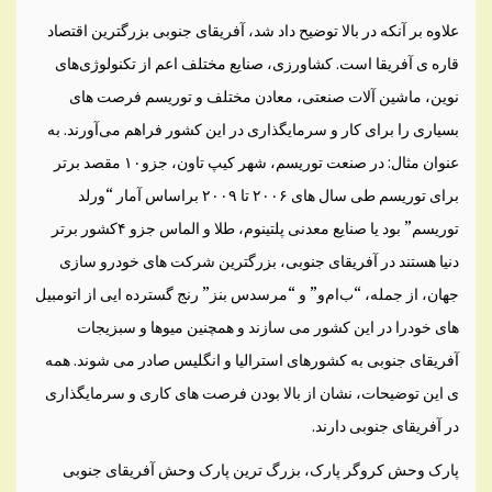
علاوه بر آنکه در بالا توضیح داد شد، آفریقای جنوبی بزرگترین اقتصاد
قاره ی آفریقا است. کشاورزی، صنایع مختلف اعم از تکنولوژی‌های
نوین، ماشین آلات صنعتی‌، معادن مختلف و توریسم فرصت های
بسیاری را برای کار و سرمایگذاری در این کشور فراهم می‌آورند. به
عنوان مثال: در صنعت توریسم، شهر کیپ تاون، جزو۱۰ مقصد برتر
برای توریسم طی سال های ۲۰۰۶ تا ۲۰۰۹ براساس آمار “ورلد
توریسم” بود یا صنایع معدنی پلتینوم، طلا و الماس جزو ۴کشور برتر
دنیا هستند در آفریقای جنوبی، بزرگترین شرکت های خودرو سازی
جهان، از جمله، “ب‌ام‌و” و “مرسدس بنز” رنج گسترده ایی از اتومبیل
های خودرا در این کشور می سازند و همچنین میوها و سبزیجات
آفریقای جنوبی به کشورهای استرالیا و انگلیس صادر می شوند. همه
ی این توضیحات، نشان از بالا بودن فرصت های کاری و سرمایگذاری
در آفریقای جنوبی دارند.
پارک وحش کروگر پارک، بزرگ ترین پارک وحش آفریقای جنوبی