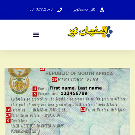
تلفن پاسخگویی
03132352673