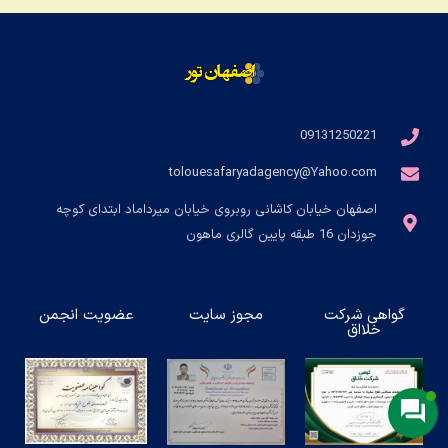
09131250221
tolouesafaryadagency@Yahoo.com
اصفهان خیابان کاشانی روبروی خیابان میرداماد ابتدای کوچه
جوزدان 16 طبقه پایین گالری ماهون
گواهی شرکت
مجوز سایت
عضویت انجمن
خلااق