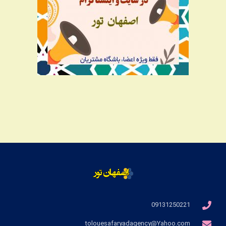
09131250221
tolouesafaryadagency@Yahoo.com