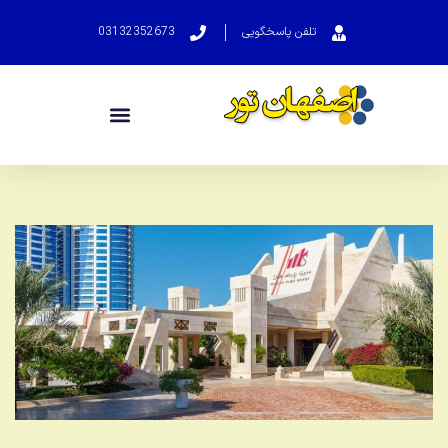
تلفن پاسخگویی
03132352673