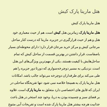
هتل مارینا پارک کیش
هتل مارینا پارک کیش
هتل
مارینا پارک
زیباترین هتل
کیش
است. هم از حیث معماری خود
هتل و هم از حیث قرارگیری در جزیره. مارینا که درست کنار ساحل
مرجانی کیش و مرکز خرید مرجان قرار دارد؛ دارای محوطه‌ای بسیار
باصفاست. قرار داشتن در بهترین قسمت از ساحل کیش که تمام
ساحل‌هایش با کیفیت هستند، یکی از مهم‌ترین ویژگی‌های این هتل
است. نزدیکی به مسیر دوچرخه‌سواری که دورتا دور جزیره را هم
طی می‌کند برای طرفداران دوچرخه می‌تواند جالب باشد. امکانات
هتل مارینا پارک به همینجا خلاصه نمی شود. تنها تفریحگاه ساحلی در
ایران که قایق های اختصاصی دارد متعلق به
مارینا پارک
است. علاوه
بر فضای سبز و چسبیده بودن به دریا، وجود چند استخر در هتل باعث
جذابیت هرچه بیشتر هتل مارینا پارک شده است و تفریحات آبی متنوع