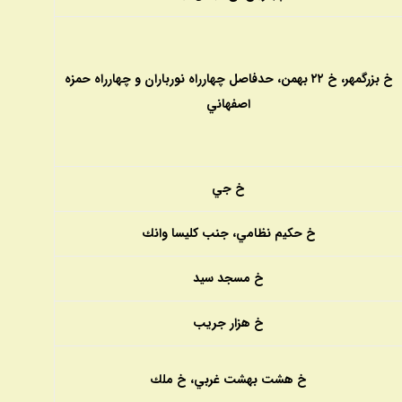
خ بزرگمهر، خ ۲۲ بهمن، حدفاصل چهارراه نورباران و چهارراه حمزه
اصفهاني
خ جي
خ حكيم نظامي، جنب كليسا وانك
خ مسجد سيد
خ هزار جريب
خ هشت بهشت غربي، خ ملك