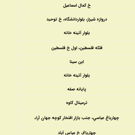
خ كمال اسماعيل
دروازه شيراز، بلواردانشگاه، خ توحيد
بلوار آئينه خانه
فلكه فلسطين، اول خ فلسطين
ابن سينا
بلوار آئينه خانه
پايانه صفه
ترمينال كاوه
چهارباغ عباسي، جنب بازار افتخار كوچه جهان آراء
چهارباغ، خ عباس آباد