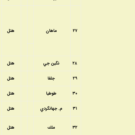
۲۷
ماهان
هتل
۲۸
نگين جي
هتل
۲۹
جلفا
هتل
۳۰
طوطيا
هتل
۳۱
م. جهانگردي
هتل
۳۲
ملك
هتل