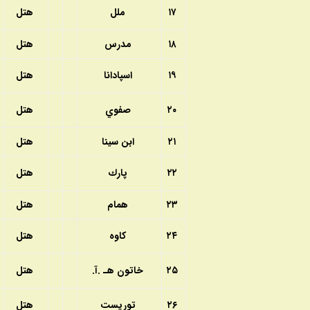
۱۷
ملل
هتل
۱۸
مدرس
هتل
۱۹
اسپادانا
هتل
۲۰
صفوي
هتل
۲۱
ابن سينا
هتل
۲۲
پارك
هتل
۲۳
همام
هتل
۲۴
كاوه
هتل
۲۵
خاتون هـ .آ.
هتل
۲۶
توريست
هتل