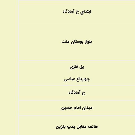
ابتداي خ آمادگاه
بلوار بوستان ملت
پل فلزي
چهارباغ عباسي
خ آمادگاه
ميدان امام حسين
هاتف مقابل پمپ بنزين