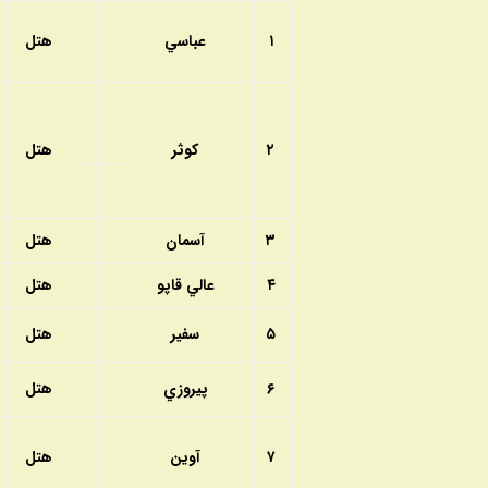
۱
عباسي
هتل
۲
كوثر
هتل
۳
آسمان
هتل
۴
عالي قاپو
هتل
۵
سفير
هتل
۶
پيروزي
هتل
۷
آوين
هتل