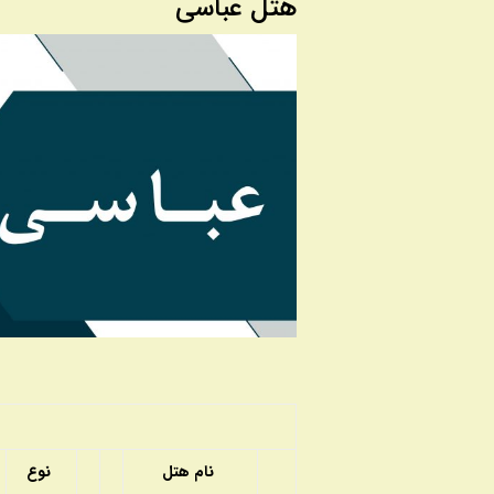
هتل عباسی
نام هتل
نوع