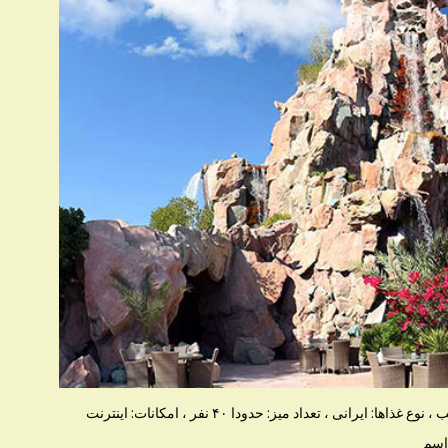
ساعت کاری: ظهر تا بعد از ظهر, بعد از ظهر تا شب ، نوع غذاها: ایرانی ، تعداد میز: حدودا ۴۰ نفر ، امکانات: اینترنت
اسم