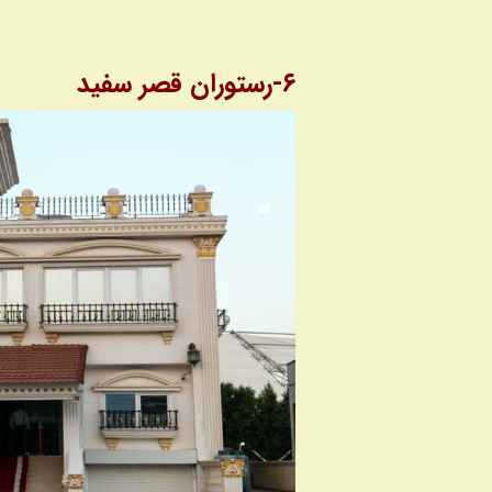
۶-رستوران قصر سفید