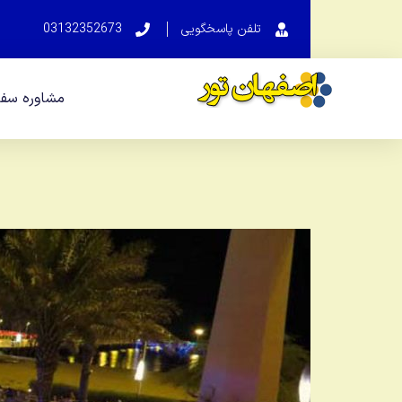
تلفن پاسخگویی
03132352673
مشاوره سفر