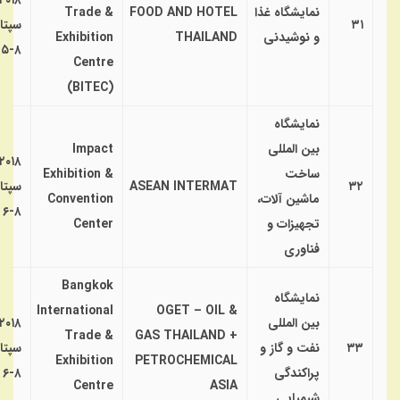
۲۰۱۸
نمایشگاه غذا
FOOD AND HOTEL
Trade &
۳۱
سپتا
و نوشیدنی
THAILAND
Exhibition
۸-۵
Centre
(BITEC)
نمایشگاه
بین المللی
Impact
۲۰۱۸
ساخت
Exhibition &
۳۲
ASEAN INTERMAT
سپتا
ماشین آلات،
Convention
۸-۶
تجهیزات و
Center
فناوری
Bangkok
نمایشگاه
International
OGET – OIL &
بین المللی
۲۰۱۸
Trade &
GAS THAILAND +
۳۳
نفت و گاز و
سپتا
Exhibition
PETROCHEMICAL
پراکندگی
۸-۶
Centre
ASIA
شیمیایی