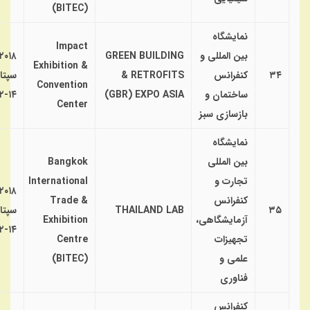
(BITEC)
نمایشگاه
Impact
بین المللی و
GREEN BUILDING
۲۰۱۸
Exhibition &
۳۴
کنفرانس
& RETROFITS
سپتا
Convention
ساختمان و
(GBR) EXPO ASIA
۱۴-۱۲
Center
بازسازی سبز
نمایشگاه
بین المللی
Bangkok
تجارت و
International
۲۰۱۸
کنفرانس
Trade &
۳۵
THAILAND LAB
سپتا
آزمایشگاهی،
Exhibition
۱۴-۱۲
تجهیزات
Centre
علمی و
(BITEC)
فناوری
کنفرانس