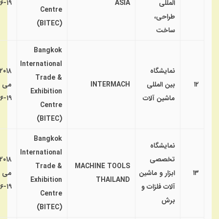
المللی
ASIA
۱۹-۱۶
Centre
طراحی،
(BITEC)
ساخت
Bangkok
International
نمایشگاه
۲۰۱۸
Trade &
۱۲
بین المللی
INTERMACH
می
Exhibition
ماشین آلات
۱۹-۱۶
Centre
(BITEC)
Bangkok
نمایشگاه
International
تخصصی
۲۰۱۸
Trade &
MACHINE TOOLS
۱۳
ابزار و ماشین
می
Exhibition
THAILAND
آلات فلزات و
۱۹-۱۶
Centre
برش
(BITEC)