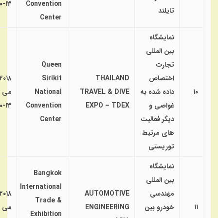
۱۳-۱۰
Convention
تایلند
Center
نمایشگاه
بین المللی
تجارت
Queen
اختصاص
THAILAND
Sirikit
۲۰۱۸
۱۰
داده شده به
TRAVEL & DIVE
National
می
غواصی و
EXPO – TDEX
Convention
۱۳-۱۰
دیگر فعالیت
Center
های مرتبط
توریستی
نمایشگاه
Bangkok
بین المللی
International
مهندسی
AUTOMOTIVE
۲۰۱۸
Trade &
۱۱
خودرو بین
ENGINEERING
می
Exhibition