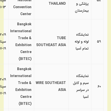
۵۸
National
سپتا
پزشکی و
THAILAND
۱۳-۱۱
Convention
بیمارستان
Center
Bangkok
International
نمایشگاه
۲۰۱۹
Trade &
TUBE
۵۹
لوله و لوله
سپتا
Exhibition
SOUTHEAST ASIA
تمام آسیا
۱۹-۱۷
Centre
(BITEC)
Bangkok
نمایشگاه
International
۲۰۱۹
سیم و کابل
WIRE SOUTHEAST
Trade &
۶۰
سپتا
در سراسر
ASIA
Exhibition
۱۹-۱۷
آسیا
Centre
(BITEC)