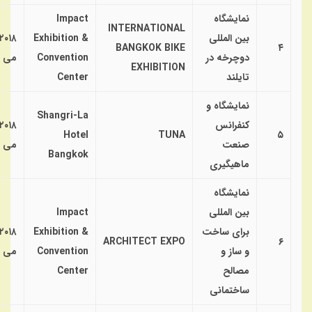
نمایشگاه
Impact
INTERNATIONAL
بین المللی
Exhibition &
۲۰۱۸
BANGKOK BIKE
۴
دوچرخه در
Convention
می
EXHIBITION
تایلند
Center
نمایشگاه و
Shangri-La
کنفرانس
۲۰۱۸
Hotel
TUNA
۵
صنعت
می
Bangkok
ماهیگیری
نمایشگاه
بین المللی
Impact
برای ساخت
Exhibition &
۲۰۱۸
ARCHITECT EXPO
۶
و ساز و
Convention
می ۶-۱
مصالح
Center
ساختمانی