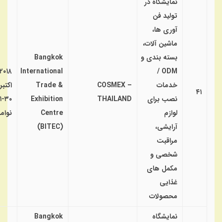
نمایشگاه در
تولید فن
آوری ها،
ماشین آلات،
بسته بندی و
Bangkok
۲۰۱۸
International
ODM /
خدمات
COSMEX –
Trade &
اکتبر
۴۱
نصب برای
THAILAND
Exhibition
۰-۱
لوازم
Centre
نوامب
آرایشی،
(BITEC)
مراقبت
شخصی و
مکمل های
غذایی
محصولات
نمایشگاه
Bangkok