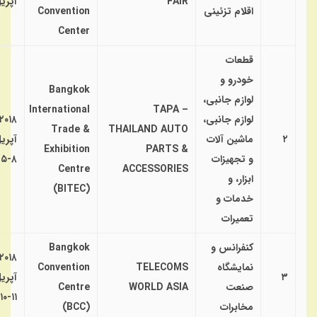
FAIR
آپری
اقلام تزئینی
Convention
Center
قطعات
خودرو و
Bangkok
لوازم جانبی،
International
TAPA –
لوازم جانبی،
۲۰۱۸
Trade &
THAILAND AUTO
۲
ماشین آلات
آپری
Exhibition
PARTS &
و تجهیزات
۸-۵
Centre
ACCESSORIES
ابزار، و
(BITEC)
خدمات و
تعمیرات
کنفرانس و
Bangkok
۲۰۱۸
نمایشگاه
TELECOMS
Convention
۳
آپری
صنعت
WORLD ASIA
Centre
۱۱-۱۰
مخابرات
(BCC)