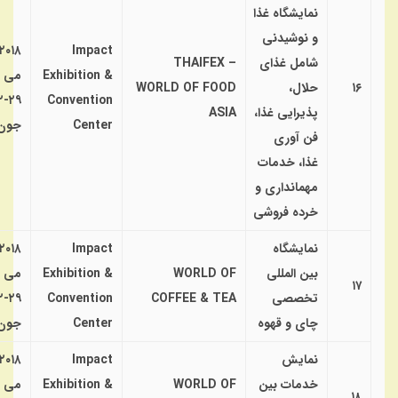
نمایشگاه غذا
و نوشیدنی
۲۰۱۸
Impact
شامل غذای
THAIFEX –
Exhibition &
می
۱۶
حلال،
WORLD OF FOOD
۹-۲
Convention
پذیرایی غذا،
ASIA
Center
جون
فن آوری
غذا، خدمات
مهمانداری و
خرده فروشی
نمایشگاه
Impact
۲۰۱۸
بین المللی
WORLD OF
Exhibition &
می
۱۷
تخصصی
COFFEE & TEA
Convention
۹-۲
چای و قهوه
Center
جون
نمایش
Impact
۲۰۱۸
خدمات بین
WORLD OF
Exhibition &
می
۱۸