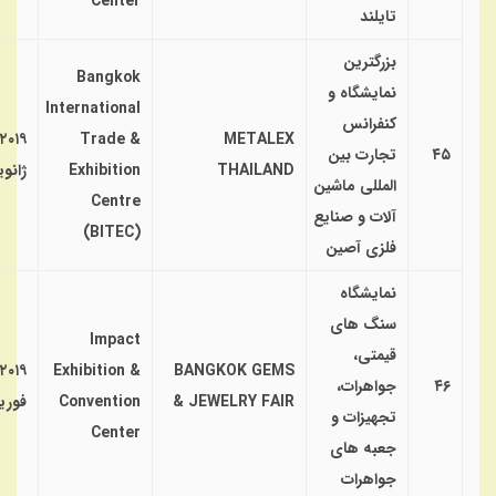
Center
تایلند
بزرگترین
Bangkok
نمایشگاه و
International
کنفرانس
۲۰۱۹
Trade &
METALEX
۴۵
تجارت بین
THAILAND
Exhibition
ژانوی
المللی ماشین
Centre
آلات و صنایع
(BITEC)
فلزی آصین
نمایشگاه
سنگ های
Impact
قیمتی،
۲۰۱۹
Exhibition &
BANGKOK GEMS
۴۶
جواهرات،
& JEWELRY FAIR
Convention
فوری
تجهیزات و
Center
جعبه های
جواهرات