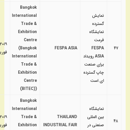
Bangkok
نمایش
International
گسترده
Trade &
نمایشگاه
Exhibition
فرمت
Centre
۲۰۱۹
(Bangkok
FESPA ASIA
FESPA
۴۷
فوری
ASIA رویداد
International
برای صنعت
Trade &
چاپ گسترده
Exhibition
ای است
Centre
(BITEC))
Bangkok
نمایشگاه
International
بین المللی
THAILAND
Trade &
۲۰۱۹
۴۸
صنعتی در
INDUSTRIAL FAIR
Exhibition
فوری