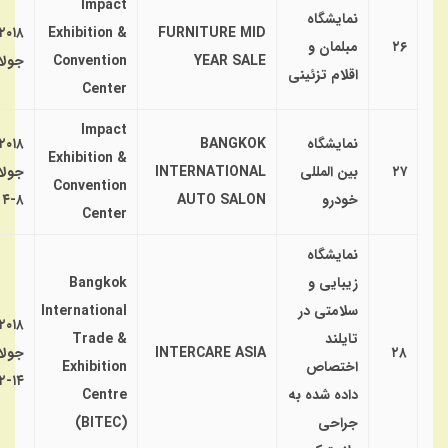
Impact
نمایشگاه
۲۰۱۸
Exhibition &
FURNITURE MID
۲۶
مبلمان و
YEAR SALE
Convention
جولا
اقلام تزئینی
Center
Impact
نمایشگاه
BANGKOK
۲۰۱۸
Exhibition &
۲۷
بین المللی
INTERNATIONAL
جولا
Convention
خودرو
AUTO SALON
۸-۴
Center
نمایشگاه
زیبایی و
Bangkok
سلامتی در
International
۲۰۱۸
تایلند
Trade &
۲۸
INTERCARE ASIA
جولا
اختصاص
Exhibition
۱۴-۱۲
داده شده به
Centre
جراحی
(BITEC)