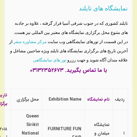
نمایشگاه های تایلند
تایلند کشوری که در جنوب شرقی آسیا قرار گرفته ، علاوه بر جاذبه
های متنوع محل برگزاری نمایشگاه های معتبر بین المللی نیز هست.
در این قسمت از تورهای نمایشگاهی وب سایت
مرکز مشاوره سفر
از
آخرین تاریخ های برگزاری نمایشگاه های تایلند ویژه صاحبین مشاغل و
علاقه مندان آگاه شوید و جهت رزرو
تور های نمایشگاهی
با ما تماس بگیرید. ۰۳۱۳۲۳۵۲۶۷۳
تاری
ردیف
نام نمایشگاه
Exhibition Name
محل برگزاری
برگزا
Queen
نمایشگاه
Sirikit
۲۰۱۸
FURNITURE FUN
۱
مبلمان و
National