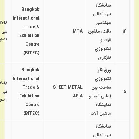
نمایشگاه
Bangkok
بین المللی
International
مهندسی
۲۰۱۸
Trade &
۱۴
دقت، ماشین
MTA
می
Exhibition
آلات و
۱۹-۱۶
Centre
تکنولوژی
(BITEC)
فلزکاری
ورق فلز
Bangkok
تکنولوژی
International
۲۰۱۸
ساخت بین
SHEET METAL
Trade &
۱۵
می
المللی آسیا و
ASIA
Exhibition
۱۹-۱۶
نمایشگاه
Centre
ماشین آلات
(BITEC)
نمایشگاه
بین المللی