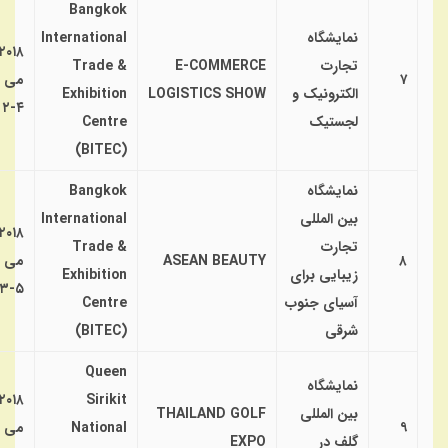
Bangkok
نمایشگاه
International
۲۰۱۸
تجارت
E-COMMERCE
Trade &
۷
می
الکترونیک و
LOGISTICS SHOW
Exhibition
۴-۲
لجستیک
Centre
(BITEC)
نمایشگاه
Bangkok
بین المللی
International
۲۰۱۸
تجارت
Trade &
۸
ASEAN BEAUTY
می
زیبایی برای
Exhibition
۵-۳
آسیای جنوب
Centre
شرقی
(BITEC)
Queen
نمایشگاه
۲۰۱۸
Sirikit
بین المللی
THAILAND GOLF
۹
National
می
گلف در
EXPO