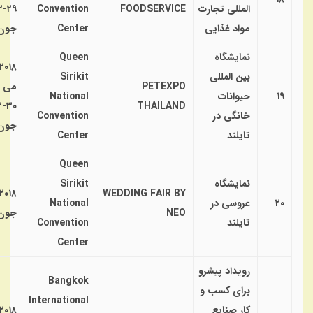
المللی تجارت
FOODSERVICE
Convention
۹-۲
مواد غذایی
Center
جون
نمایشگاه
Queen
۲۰۱۸
بین المللی
Sirikit
PETEXPO
می
۱۹
حیوانات
National
-۳
THAILAND
خانگی در
Convention
جون
تایلند
Center
Queen
نمایشگاه
Sirikit
۲۰۱۸
WEDDING FAIR BY
۲۰
عروسی در
National
NEO
جون
تایلند
Convention
Center
رویداد پیشرو
Bangkok
برای کسب و
International
کار صنایع
۲۰۱۸