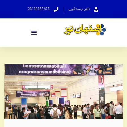
تلفن پاسخگویی
03132352673