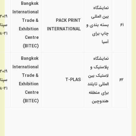
Bangkok
نمایشگاه
International
بین المللی
۲۰۱۹
Trade &
PACK PRINT
۶۱
بسته بندی و
سپتا
Exhibition
INTERNATIONAL
چاپ برای
۲۱-۱۸
Centre
آسیا
(BITEC)
نمایشگاه
Bangkok
پلاستیک و
International
۲۰۱۹
لاستیک بین
Trade &
۶۲
T-PLAS
سپتا
المللی تایلند
Exhibition
۲۱-۱۸
برای منطقه
Centre
هندوچین
(BITEC)