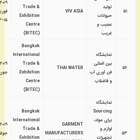
۲۰۱۹
تولید
Trade &
۵۱
VIV ASIA
فوری
حیوانات
Exhibition
۱۵-۱۳
عجیب و
Centre
غریب
(BITEC)
Bangkok
نمایشگاه
International
بین المللی
Trade &
۲۰۱۹
THAI WATER
۵۲
فن آوری آب
Exhibition
جون
و فاضلاب
Centre
(BITEC)
نمایشگاه
Bangkok
Sourcing
برای مواد،
International
۲۰۱۹
GARMENT
لوازم و
Trade &
۵۳
MANUFACTURERS
جولا
تجهیزات
Exhibition