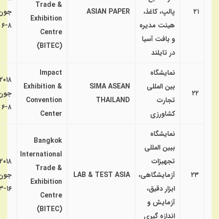
Trade &
۲۱
پالپ، کاغذ،
ASIAN PAPER
جون
Exhibition
هیئت مدیره
۸-۶
Centre
و بافت آسیا
(BITEC)
در تایلند
نمایشگاه
Impact
۲۰۱۸
بین المللی
SIMA ASEAN
Exhibition &
۲۲
جون
تجارت
THAILAND
Convention
۸-۶
کشاورزی
Center
نمایشگاه
Bangkok
ببین المللی
International
تجهیزات
۲۰۱۸
Trade &
۲۳
آزمایشگاهی،
LAB & TEST ASIA
جون
Exhibition
ابزار دقیق،
۱۶-۱۳
Centre
آزمایش و
(BITEC)
اندازه گیری