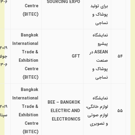
۶-۳
SOURCING EXPO
برای تولید
Centre
پوشاک و
(BITEC)
نساجی
نمایشگاه
Bangkok
پیشرو
International
۲۰۱۹
ASEAN در
Trade &
۵۴
GFT
جولا
صنعت
Exhibition
۶-۳
پوشاک و
Centre
نساجی
(BITEC)
Bangkok
نمایشگاه
International
BEE – BANGKOK
لوازم خانگی،
Trade &
۲۰۱۹
ELECTRIC AND
۵۵
لوازم صوتی
Exhibition
سپتا
ELECTRONICS
و تصویری
Centre
(BITEC)