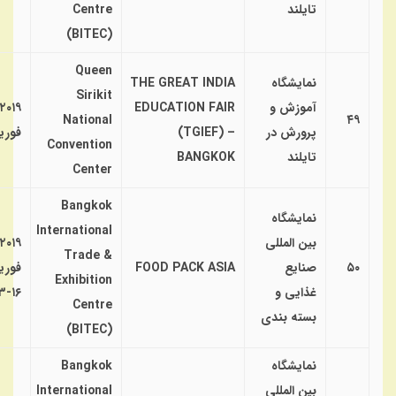
تایلند
Centre
(BITEC)
Queen
نمایشگاه
THE GREAT INDIA
Sirikit
آموزش و
EDUCATION FAIR
۲۰۱۹
National
۴۹
پرورش در
(TGIEF) –
فوری
Convention
تایلند
BANGKOK
Center
Bangkok
نمایشگاه
International
بین المللی
۲۰۱۹
Trade &
۵۰
صنایع
FOOD PACK ASIA
فوری
Exhibition
غذایی و
۱۶-۱۳
Centre
بسته بندی
(BITEC)
نمایشگاه
Bangkok
بین المللی
International