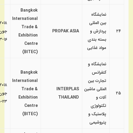
Bangkok
نمایشگاه
International
بین المللی
۲۰۱۸
Trade &
۲۴
پردازش و
PROPAK ASIA
جون
Exhibition
بسته بندی
۱۶-۱۳
Centre
مواد غذایی
(BITEC)
نمایشگاه و
کنفرانس
Bangkok
تجارت بین
International
۲۰۱۸
المللی ماشین
INTERPLAS
Trade &
۲۵
جون
آلات و
THAILAND
Exhibition
۲۳-۲۰
تکنولوژی
Centre
پلاستیک و
(BITEC)
پتروشیمی