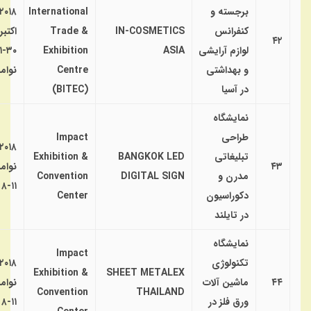
برجسته و
International
۲۰۱۸
کنفرانس
IN-COSMETICS
Trade &
اکتبر
۴۲
لوازم آرایشی
ASIA
Exhibition
۰-۱
و بهداشتی
Centre
نوامب
در آسیا
(BITEC)
نمایشگاه
طراحی
Impact
۲۰۱۸
تبلیغاتی
BANGKOK LED
Exhibition &
۴۳
نوامب
مدرن و
DIGITAL SIGN
Convention
۱۱-۸
دکوراسیون
Center
در تایلند
نمایشگاه
Impact
تکنولوژی
۲۰۱۸
Exhibition &
SHEET METALEX
۴۴
ماشین آلات
نوامب
Convention
THAILAND
ورق فلز در
۱۱-۸