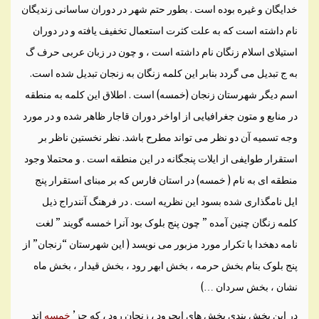
خدايگان و غيره بوده است . بطور حتم شهر در دوران ساسانی زنديگان
نام داشته است که به علت کثرت استعمال تخفيف يافته و در دوران
استيلای اسلام زنگان نام داشته است ، و چون در زبان عربی حرف گ
به ج تبديل می گردد بنابر اين کلمه زنگان به زنجان تبديل شده است.
اسم ديگر شهرستان زنجان (خمسه) است . اطلاق اين کلمه به منطقه
در منابع و متون جغرافيايی از اواخر دوران قاجار ظاهر شده و در مورد
وجه تسميه آن دو نظر می تواند مطرح باشد. نظر نخستين ناظر بر
استقرار طوايفی از ايلات پنجگانه در اين منطقه است . و محتملا وجود
منطقه ای به نام ( خمسه) در استان فارس که بر مبنای استقرار پنج
ايل نامگذاری شده بسود اين نظريه است . در فرهنگ آنندراج ذيل
کلمه زنگان چنين آمده ” چون پنج بلوک بود آنرا خمسه گويند ” لغت
نامه دهخدا با تکرار مورد مزبور می نويسد ( اين شهرستان “زنجان” از
پنج بلوک بنام بخش حرمه ، بخش ابهر رود ، بخش قيدار ، بخش ماه
نشان ، بخش سردان …)
در اين بخش بندی بخش های ايجرود ، زنجان رود ، که جز’
خمسه
اند