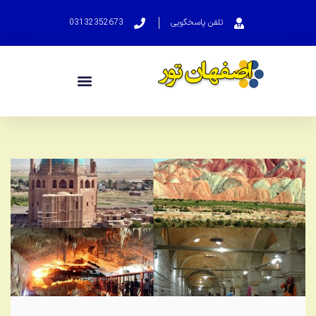
تلفن پاسخگویی
03132352673