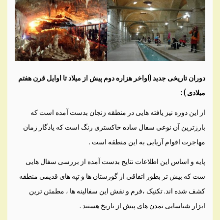
دوران تاريخی جديد (اواخر هزاره دوم پيش از ميلاد تا اوايل قرن هفتم
ميلادی ) :
از اين دوره نيز يافته هايی در منطقه زنجان بدست آمده است که
بارزترين آن نوعی سفال ساده خاکستری رنگ است که يادگار زمان
مهاجرت اقوام آريايی به اين منطقه است .
پايه و اساس اين اطلاعات نتايج بدست آمده از بررسی سفال هايی
ست که بيش تر بطور اتفاقی از گورستان ها و تپه های قديمی منطقه
کشف شده اند. تکنيک ،فرم و نقش اين سفالينه ها ، مطمئن ترين
ابزار شناسايی تمدن های پيش از تاريخ هستند .