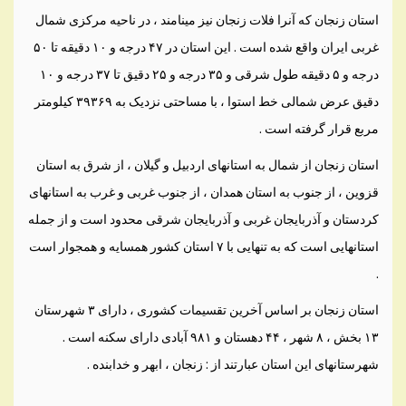
استان زنجان که آنرا فلات زنجان نيز مينامند ، در ناحيه مرکزی شمال
غربی ايران واقع شده است . اين استان در ۴۷ درجه و ۱۰ دقيقه تا ۵۰
درجه و ۵ دقيقه طول شرقی و ۳۵ درجه و ۲۵ دقيق تا ۳۷ درجه و ۱۰
دقيق عرض شمالی خط استوا ، با مساحتی نزديک به ۳۹۳۶۹ کيلومتر
مربع قرار گرفته است .
استان زنجان از شمال به استانهای اردبيل و گيلان ، از شرق به استان
قزوين ، از جنوب به استان همدان ، از جنوب غربی و غرب به استانهای
کردستان و آذربايجان غربی و آذربايجان شرقی محدود است و از جمله
استانهايی است که به تنهايی با ۷ استان کشور همسايه و همجوار است
.
استان زنجان بر اساس آخرين تقسيمات کشوری ، دارای ۳ شهرستان
۱۳ بخش ، ۸ شهر ، ۴۴ دهستان و ۹۸۱ آبادی دارای سکنه است .
شهرستانهای اين استان عبارتند از : زنجان ، ابهر و خدابنده .