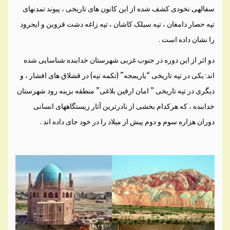
سفالهی نخودی کشف شده از اين کانون های تاريخی ، پيوند تمدنهای
تپه حصار دامغان ، تپه سيلک کاشان ، تپه زاغه دشت قزوين و ايجرود
را نشان داده است .
دو اثر از اين دوره در جنوب غربی شهرستان خدابنده شناسايی شده
اند: يکی در تپه تاريخی “ياريمجه” (تکمه تپه) در قشلاق های افشار ، و
ديگری در تپه تاريخی ” امان ارقين بلاغی” منطقه بزينه رود شهرستان
خدابنده ، که هرکدام بخشی از نادرترين آثار زيستگاههای انسانی
دوران هزاره سوم و دوم پيش از ميلاد را در خود جای داده اند .