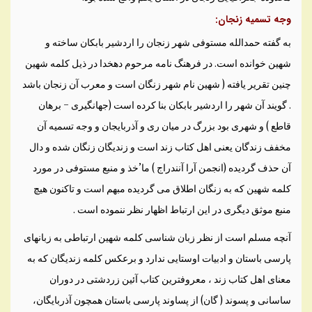
وجه تسميه زنجان:
به گفته حمدالله مستوفی شهر زنجان را اردشير بابکان ساخته و
شهين خوانده است. در فرهنگ نامه مرحوم دهخدا در ذيل کلمه شهين
چنين تقرير يافته ( شهين نام شهر زنگان است و معرب آن زنجان باشد
. گويند آن شهر را اردشير بابکان بنا کرده است (جهانگيری – برهان
قاطع ) و شهری بود بزرگ در ميان ری و آذربايجان و وجه تسميه آن
مخفف زندگان يعنی اهل کتاب زند است و زنديگان زنگان شده و دال
آن حذف گرديده (انجمن آرا آنندراج ) ما’خذ و منبع مستوفی در مورد
کلمه شهين که به زنگان اطلاق می گرديده مبهم است و تاکنون هيچ
منبع موثق ديگری در اين ارتباط اظهار نظر ننموده است .
آنچه مسلم است از نظر زبان شناسی کلمه شهين ارتباطی به زبانهای
پارسی باستان و ادبيات اوستايی ندارد و برعکس کلمه زنديگان که به
معنای اهل کتاب زند ، معروفترين کتاب آئين زردشتی در دوران
ساسانی و پسوند ( گان) از پساوند پارسی باستان همچون آذربايگان،