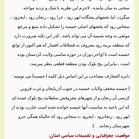
سخنی به ميان نيامده ، لاجرم اين نظريه با شک و ترديد مواجه
ميگردد. اما بخشهای پنجگانه ابهر رود ، خرا رود ، زنجان رود ، ايجرود ،
سجاس رود که بخشهای اصلی خمسه را تشکيل داده منبع و مرجع
موثقی به وجه تسميه آن می تواند باشد . کذر اين نکته ضرورت دارد
که منطقه بزينه رود معروف به قشلاقات افشار که هم اکنون از توابع
خمسه است تا اواخر دوران در حوزه ساسی ولايت کردستان بوده
است ، بنابراين پنج بلوک بودن منطقه قطعی بنظر ميرسد .
دايره المعارف مصاحب بر اين اساس ذيل کلمه ( خمسه) می نويسد :
( خمسه مخفف ولايات خمسه در جنوب آذربايخان و غرب قزوين
کرسی آن زنجان و از شهرهای معروفش سلطانيه پنج بلوک عمده ای
که اين ناحيه به مناسبت آنها خمسه خوانده شده است عبارت بودند از
ابهر رود ، زنجانرود ، ايجرود ،د سجاس رود که حاليکه همگی جزو
شهرستان زنجانند …).
موقعيت جغرافيايی و تقسيمات سياسی استان: