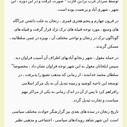
توسط سردار عرب برا,بن عازب – صورت گرفت و در اين دوره ، اين
شهر ، شهری آباد و پرنعمت بوده است .
در قرون چهارم و پنجم هجری قمری ، زنجان به علت داشتن چراگاه
های وسيع ، مورد توجه قبيله های ترک نژاد قرار گرفت و قبيله های
گوناگون ترک در زنجان و نواحی مختلف آن ، بويژه در چمن سلطانيه ،
مسکن گزيدند .
در حمله مغول ، شهر زنجانو آباديهای اطراف آن آسيب فراوان ديد .
سپس ايلخانان مغول به اين شهر توجه فراوان نشان داد ، مخصوصا”
سلطان محمد خدابنده ، از زمانی که مذهب تشيع را پذيرفت ، در
توسعه اين ناحيه کوشيد و زمينه تبديل آن به يک مرکز اسلامی
رافراهم کرد تا پس از آن در اندک زمانی به يکی از مراکز مهم
سياست و تجارت تبديل گردد .
تاريخ زنجان در سده های بعدی نيز گزارشگر حوادث مختلف سياسی
است. اين شهر شاهد رويدادهای سياسی ، اجتماعی و مذهبی نظير