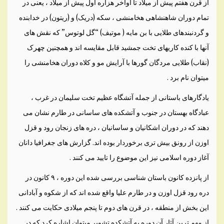
از قرن هفتم پيش از ميلاد تا اواخر هزاره اول پيش از ميلاد ، يعنی در
تمام دوران شاهنشاهی هخامنشی ، سکه (دريک) و (ريتون) در خدابنده
و گردنبندهای طلايی با بن مايه ( موتيف) “گل لوتوس” که نقش های
آنها با کنده کاريهای تخت جمشيد قابل مقايسه اند و همچنين چهرک
(نقاب) طلايی مردگان گورها با آرايش مو و کلاه دوران هخامنشی را
ميتوان نام برد .
يادگارهای باستانی از جمله آتشگاه عظيم تخت سليمان در غرب ،
عبادگاه بهستان در جنوب و آتشکده های ساسانی در طارم نشان می
دهند که در دوران اشکانيان و ساسانيان ، دره های زنجان رود و قزل
اوزن از رونق بيش تری برخوردار بوده اند. گزارش های جغرافيا دانان
آغاز دوره اسلامی نيز اين موضوع را تاييد می کنند .
از پانزده کانون باستان شناسی بررسی شده اين دوره ، ۹ کانون در
دره رود قزل اوزن و در طارم عليا واقع شده اند که از شکوه و آبادانی
اين بخش از منطقه ، در قرن های دوم تا پنجم ميلادی حکايت می کنند .
از مهم ترين آثار آن دوره به آتشکده تشوير ميتوان اشاره کرد که در