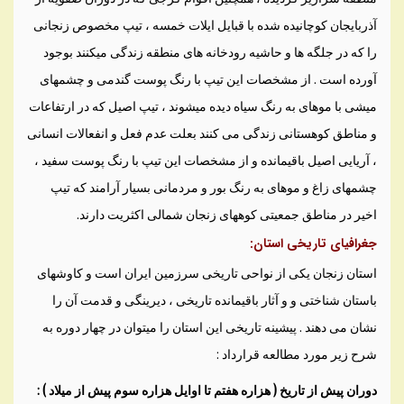
آذربايجان کوچانيده شده با قبايل ايلات خمسه ، تيپ مخصوص زنجانی
را که در جلگه ها و حاشيه رودخانه های منطقه زندگی ميکنند بوجود
آورده است . از مشخصات اين تيپ با رنگ پوست گندمی و چشمهای
ميشی با موهای به رنگ سياه ديده ميشوند ، تيپ اصيل که در ارتفاعات
و مناطق کوهستانی زندگی می کنند بعلت عدم فعل و انفعالات انسانی
، آريايی اصيل باقيمانده و از مشخصات اين تيپ با رنگ پوست سفيد ،
چشمهای زاغ و موهای به رنگ بور و مردمانی بسيار آرامند که تيپ
اخير در مناطق جمعيتی کوههای زنجان شمالی اکثريت دارند.
جغرافيای تاريخی استان:
استان زنجان يکی از نواحی تاريخی سرزمين ايران است و کاوشهای
باستان شناختی و و آثار باقيمانده تاريخی ، ديرينگی و قدمت آن را
نشان می دهند . پيشينه تاريخی اين استان را ميتوان در چهار دوره به
شرح زير مورد مطالعه قرارداد :
دوران پيش از تاريخ ( هزاره هفتم تا اوايل هزاره سوم پيش از ميلاد ) :