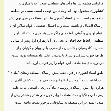
فراوانی چشمه سارها و آب های سطحی عمدتا” به دامداری و
کشاورزی مشغول بوده اند و به همين جهت ، امنيت نسبی بر منطقه
حاکم بوده است . طبق اسناد آشوری ها ، اين منطقه در قرن نهم پيش
از ميلاد (انديا) نام داشته است و به احتمال ضعيف ، اقوام ساکن آن با
اقوام لولوبی و گوتی دامنه های زاگرس پيوند هايی داشته اند . اين
منطقه از لحاظ جغرافيای تاريخی ، در آغاز هزاره اول پيش از ميلاد ،
شمال با کادوسيان و کاسپيان ، از مغرب با لولوبيان و گوتيان و از
طرف جنوب شرقی و شرق با پديده تاريخی ماد همسايه بوده است .
در دوره های بعد مادها ، اين اقوام را زير فرمان آورده اند .
طبق اسناد آشوری در قرن هفتم پيش از ميلاد ، منطقه زنجان “مادای”
نام داشته است. آنچه اين ادعا را درست می نماياند ، کشف آثاری از
هزاره اول يش از ميلاد در روستای مادآباد زنجان است . اما به علت
روی دادن جنگهای ممتد منطقه ای(در قرن های هفتم و هشتم پيش از
ميلاد ) تمدن در اين منطقه به شکوفايی درخور دست نيافته است .