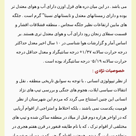
می باشد . در اين ميان دره های قزل اوزن دارای آب و هوای معتدل تر
بوده و دارای زمستانهای معتدل و تابستانهای نسبتا” گرم است . جلگه
های مابين ارتفاعات نظير جلگه سجاس ، منطقه قشلاقات اقشار و
قسمت سفلای زنجان رود دارای آب و هوای معتدل تری هستند. بر
اساس آمار و گزارشات هوا شناسی در ۱۰ سال اخير معدل حداکثر
درجه حرارت سالانه ۱/۳۷+ درجه سانتيگراد و معدل حداقل درجه
حرارت سالانه ۵/۱۹- درجه سانتيگراد بوده است .
خصوصيات نژادی :
از نظر تيپولوژی انسانی ، با توجه به سوابق تاريخی منطقه ، نقل و
انتقالات سياسی ايلات، هجوم های جنگی و بررسی تيپ های نژاد
انسانی اين چنين استنتاج می گردد که مردم اين شهرستان از نظر
قوميت يکدست نمی باشند ، بلکه اختلاط و امتزاجی از اقوام آريايی
که در اواخر هزاره دوم قبل از ميلاد در منطقه ساکن شده و تيپ های
مختلفی از اقوام ترک ، که با نام طايفه قنغور در قرن هفتم هجری در
منطقه سرازير گرديده ، همچنين اقوام گرجی که در دوران صفويه از