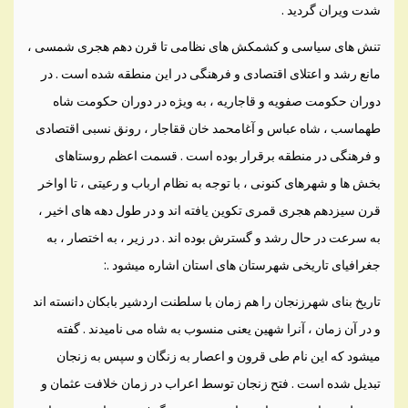
شدت ويران گرديد .
تنش های سياسی و کشمکش های نظامی تا قرن دهم هجری شمسی ،
مانع رشد و اعتلای اقتصادی و فرهنگی در اين منطقه شده است . در
دوران حکومت صفويه و قاجاريه ، به ويژه در دوران حکومت شاه
طهماسب ، شاه عباس و آغامحمد خان ققاجار ، رونق نسبی اقتصادی
و فرهنگی در منطقه برقرار بوده است . قسمت اعظم روستاهای
بخش ها و شهرهای کنونی ، با توجه به نظام ارباب و رعيتی ، تا اواخر
قرن سيزدهم هجری قمری تکوين يافته اند و در طول دهه های اخير ،
به سرعت در حال رشد و گسترش بوده اند . در زير ، به اختصار ، به
جغرافيای تاريخی شهرستان های استان اشاره ميشود .:
تاريخ بنای شهرزنجان را هم زمان با سلطنت اردشير بابکان دانسته اند
و در آن زمان ، آنرا شهين يعنی منسوب به شاه می ناميدند . گفته
ميشود که اين نام طی قرون و اعصار به زنگان و سپس به زنجان
تبديل شده است . فتح زنجان توسط اعراب در زمان خلافت عثمان و