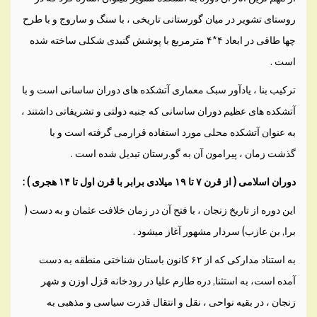
روستای تشوير در ميان گورستانی تاريخی ، با سنگ و ساروج و با طرح
چها طاقی در ابعاد ۴*۴ مترمربع با پوشش گنبدی شکلی ساخته شده
است .
ترکيب بنا ، يادآور سبک معماری آتشکده های دوران ساسانی است و با
آتشکده های عظيم دوران ساسانی که جنبه دولتی و تشريفاتی داشتند ،
به عنوان آتشکده محلی مورد استفاده قرارمی گرفته است و با
گذشت زمان ، پيرامون آن به گو.رستان تبديل شده است .
دوران اسلامی ( از قرن ۷ تا ۱۹ ميلادی برابر با قرن اول تا ۱۴ هجری ) :
اين دوره از تاريخ زنجان ، با فتح آن در زمان خلافت عثمان و به دست (
برا, بن عازب) سردار مشهور آغاز ميشود .
به استناد مدارکی که از ۶۲ کانون باستان شناختی منطقه به دست
آمده است، به استثنا, دره طارم عليا در رودخانه قزل اوزن و شهر
زنجان ، در بقيه نواحی ، نقل و انتقال قدرت سياسی و مذهبی به