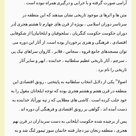
آرامی صورت گرفته و با خرابی و درگيری همراه نبوده است .
متن ها و اثرها ی موجود تاريخی نشان ميدهند که اين منطقه در
سرتاسر دوران اسلامی ، بويژه از قرن های چهارم تا هشتم هجری (در
دوران حکومت حکومت کنگريان ، سلجوقيان و ايلخانيان) از شکوفايی
اقتصادی ، فرهنگی و هنری برخوردار بوده است. از آثار اين دوره می
توان مسجدهای جامع قروه ، سجاس ، قلابر ، کاروان سراهای نيک پی
، سرچم ، آثار تاريخی عظيم سلطانيه ، خدابنده ، ابهر و ساير آثار
تاريخی را نام برد .
اصولا” يکی از دلايل انتخاب سلطانيه به پايتختی ، رونق اقتصادی اين
منطقه در قرن هفتم و هشتم هجری بوده که توجه ايلخانان مغول را به
خود جلب کرده است . کاشی های مطلايی که ز تپه نورآباد خدابنده به
دست آمده اند ، گواهی بر رونق اقتصادی و فرهنگی آن دوره اند .
پس از برچيده شده حکومت ايلخانی به دست سربداران در قرن نهم
هجری ، منطقه زنجان نيز دچار فتنه خانمان سوز تيمور لنگ شد و به