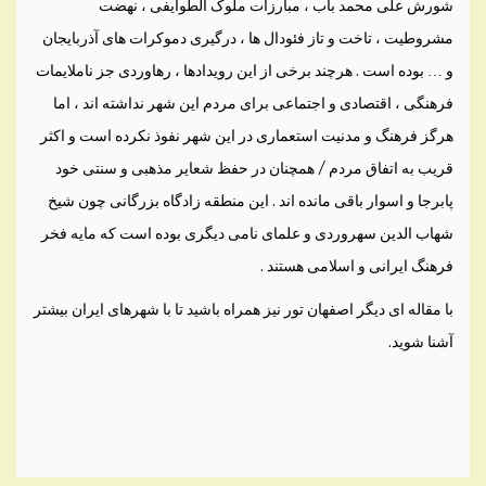
شورش علی محمد باب ، مبارزات ملوک الطوايفی ، نهضت
مشروطيت ، تاخت و تاز فئودال ها ، درگيری دموکرات های آذربايجان
و … بوده است . هرچند برخی از اين رويدادها ، رهاوردی جز ناملايمات
فرهنگی ، اقتصادی و اجتماعی برای مردم اين شهر نداشته اند ، اما
هرگز فرهنگ و مدنيت استعماری در اين شهر نفوذ نکرده است و اکثر
قريب به اتفاق مردم / همچنان در حفظ شعاير مذهبی و سنتی خود
پابرجا و اسوار باقی مانده اند . اين منطقه زادگاه بزرگانی چون شيخ
شهاب الدين سهروردی و علمای نامی ديگری بوده است که مايه فخر
فرهنگ ايرانی و اسلامی هستند .
با مقاله ای دیگر اصفهان تور نیز همراه باشید تا با شهرهای ایران بیشتر
آشنا شوید.