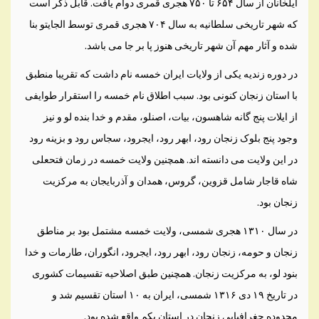
ایلخانان از سال ۶۵۴ تا ۷۵۰ هجری قمری دوام یافت. قابل ذکر است
که شهر تاریخی سلطانیه به سال ۷۰۴ هجری قمری توسط الجایتو بنا
شده و آثار مهم آن شهر تاریخی هنوز پا بر جا می باشد.
در دوره زندیه یکی از ولایات ایران خمسه نام داشت که تقریبا منطبق
با استان زنجان کنونی بود. سبب اطلاق نام خمسه را استقرار طوایفی
از ایلات پنج گانه شاهسون، بیات، اصنلو، مقدم و خدا بنده لو و نیز
وجود پنج بلوک زنجان رود، ابهر رود، ایجرود، سجاس رود و بزینه رود
در این ولایت می دانسته اند. همچنین ولایت خمسه در زمان فتحعلی
شاه قاجار شامل قزوین، گروس، همدان و آذربایجان به مرکزیت
زنجان بود.
در سال ۱۳۱۰ هجری شمسی، ولایت خمسه مشتمل بود بر مناطق
زنجان و حومه، زنجان رود، ابهر رود، ایجرود، انگوران، طارمات و خدا
بنود لو، به مرکزیت زنجان. همچنین طبق اصلاحیه تقسیمات کشوری
در تاریخ ۱۹ دی ۱۳۱۶ شمسی، ایران به ۱۰ استان تقسیم شد و
محدوده جغرافیایی زنجان در استان یکم واقع شده بود.