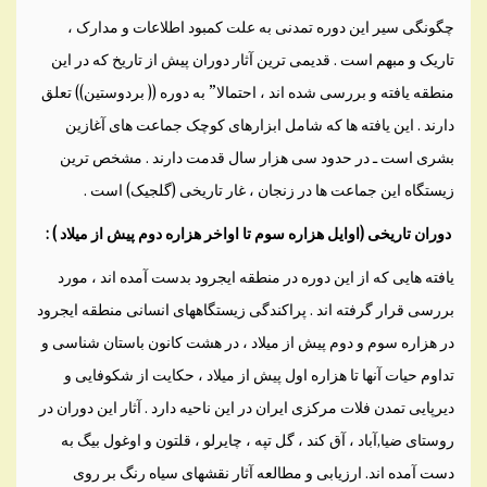
چگونگی سير اين دوره تمدنی به علت کمبود اطلاعات و مدارک ،
تاريک و مبهم است . قديمی ترين آثار دوران پيش از تاريخ که در اين
منطقه يافته و بررسی شده اند ، احتمالا” به دوره (( بردوستين)) تعلق
دارند . اين يافته ها که شامل ابزارهای کوچک جماعت های آغازين
بشری است ـ در حدود سی هزار سال قدمت دارند . مشخص ترين
زيستگاه اين جماعت ها در زنجان ، غار تاريخی (گلجيک) است .
دوران تاريخی (اوايل هزاره سوم تا اواخر هزاره دوم پيش از ميلاد ) :
يافته هايی که از اين دوره در منطقه ايجرود بدست آمده اند ، مورد
بررسی قرار گرفته اند . پراکندگی زيستگاههای انسانی منطقه ايجرود
در هزاره سوم و دوم پيش از ميلاد ، در هشت کانون باستان شناسی و
تداوم حيات آنها تا هزاره اول پيش از ميلاد ، حکايت از شکوفايی و
ديرپايی تمدن فلات مرکزی ايران در اين ناحيه دارد . آثار اين دوران در
روستای ضيا,آباد ، آق کند ، گل تپه ، چايرلو ، قلتون و اوغول بيگ به
دست آمده اند. ارزيابی و مطالعه آثار نقشهای سياه رنگ بر روی