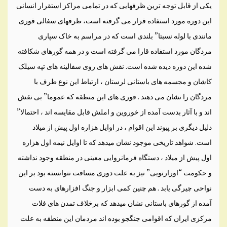
يکی از قابل توجه ترين ظرفهايی که در تمامی مراکز استقرار انسانی
اين دوره مورد استفاده قرار می گرفته است، ظرفهای سفالی قوری
مانندی با لوله نسبتا” بلندی است که در مراسم به خاک سپاری
مردگان مورد استفاده قارا می گرفته است و در همه گورهای شکافته
شده اين دوره ديده شده است. نقش های روی سفالينه های تپه سيلک
کاشان و مجسمه های باستانی لرستان ، ارتباط اين نوع ظرف با
مردگان را نشان می دهند . قوری های اين منطقه که عموما” بی نقش
اند و با آثار بدست آمده از خوروين و املش قابل مقايسه اند ، احتمالا”
دليل ديگری بر پيوند اين اقوام ، در اوايل هزاره اول پيش از ميلاد
است. شواهد تاريخی موجود نشان ميدهد که تا اوايل نيمه اول هزاره
اول پيش از ميلاد ، دستگاه فرمانروايی معينی در منطقه وجود نداشته
و حکومت “اورارتويی” نيز به علت دوری مسافت نتوانسته بود بر اين
نواحی چيرگی يابد . هم چنين کمی ابزار و جنگ افزارهای به دست
آمده از گورهای باستانی نشان ميدهد که برخلاف تمدن های فلات
مرکزی ايران که اقوامی جنگجو بوده اند مردمان اين منطقه به علت