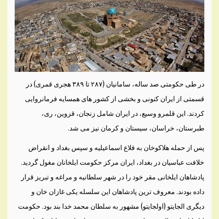
در طی حکومتی صد ساله، سامانیان (۲۸۷ تا ۳۸۹ هجری قمری) در
قسمتی از ایران کنونی و بخشی از کشور های همسایه فرمانروایی
کردند. این قلمرو وسیع، در ایران شامل زنجان، قزوین، ری،
طبرستان، خراسان، سیستان و کرمان نیز می شد.
پس از حمله هلاکوخان به قلاع اسماعیلیه و سپس بغداد و انقراض
خلافت عباسیان در بغداد، ایران مرکز حکومت ایلخانان مغول گردید.
پادشاهان ایلخانی مقر خود را در شهر سلطانیه و مراغه و تبریز قرار
داده بودند. معروف ترین پادشاهان این سلسله یکی غازان خان و
دیگری الجایتو (اولجایتو) مشهور به سلطان محمد خدا بند بود. حکومت