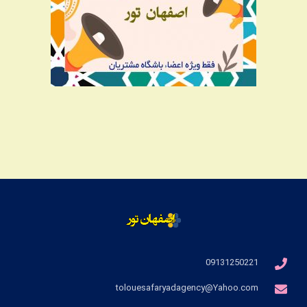
09131250221
tolouesafaryadagency@Yahoo.com