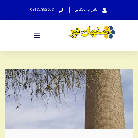
تلفن پاسخگویی
03132352673