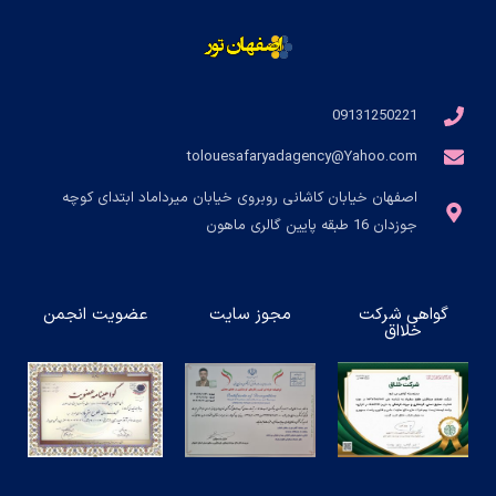
09131250221
tolouesafaryadagency@Yahoo.com
اصفهان خیابان کاشانی روبروی خیابان میرداماد ابتدای کوچه
جوزدان 16 طبقه پایین گالری ماهون
گواهی شرکت
مجوز سایت
عضویت انجمن
خلااق