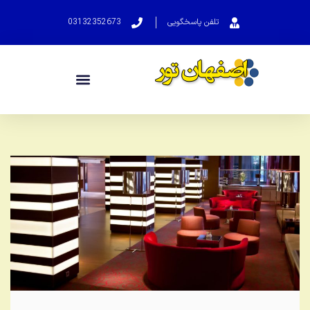
تلفن پاسخگویی
03132352673