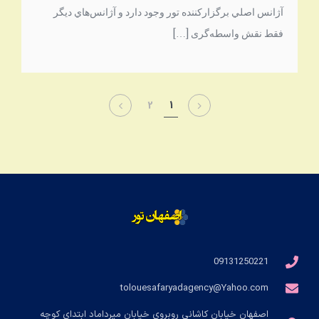
آژانس اصلي برگزار‌كننده تور وجود دارد و آژانس‌هاي ديگر
فقط نقش واسطه‌گری […]
2
1
09131250221
tolouesafaryadagency@Yahoo.com
اصفهان خیابان کاشانی روبروی خیابان میرداماد ابتدای کوچه