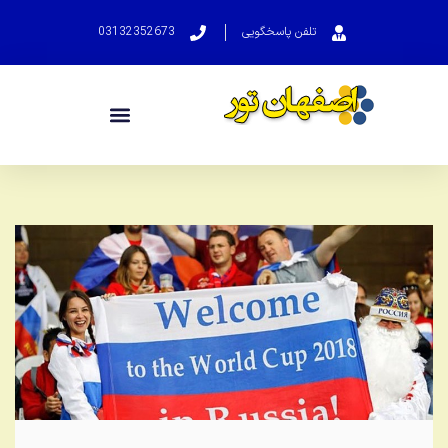
تلفن پاسخگویی
03132352673