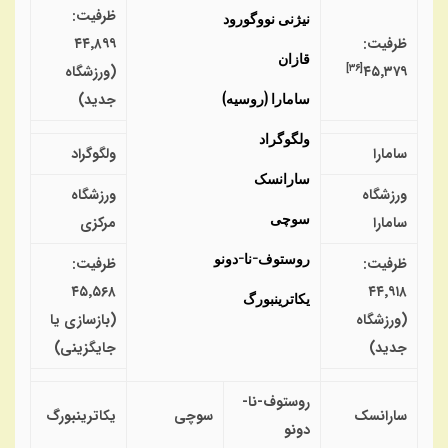
ظرفیت:
نیژنی نووگورود
ظرفیت:
۴۴٬۸۹۹
قازان
]
۳۶
[
۴۵٬۳۷۹
(ورزشگاه
سامارا (روسیه)
جدید)
ولگوگراد
سامارا
ولگوگراد
سارانسک
ورزشگاه
ورزشگاه
سوچی
سامارا
مرکزی
روستوف-نا-دونو
ظرفیت:
ظرفیت:
۴۵٬۵۶۸
۴۴٬۹۱۸
یکاترینبورگ
(ورزشگاه
(بازسازی یا
جدید)
جایگزینی)
روستوف-نا-
سارانسک
سوچی
یکاترینبورگ
دونو