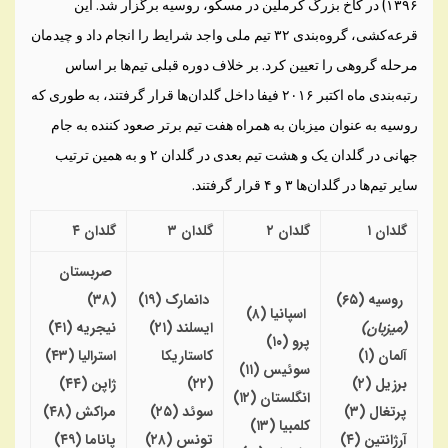
۱۳۹۶) در کاخ بزرگ کرملین در مسکو، روسیه برگزار شد. این
قرعه‌کشی، گروه‌بندی ۳۲ تیم ملی واجد شرایط را انجام داد و چیدمان
مرحله گروهی را تعیین کرد. بر خلاف دوره قبلی تیم‌ها بر اساس
رتبه‌بندی ماه اکتبر ۲۰۱۶ فیفا داخل گلدان‌ها قرار گرفتند، به طوری که
روسیه به عنوان میزبان به همراه هفت تیم برتر صعود کننده به جام
جهانی در گلدان یک و هشت تیم بعدی در گلدان ۲ و به همین ترتیب
سایر تیم‌ها در گلدان‌ها ٣ و ۴ قرار گرفتند.
گلدان ۱
گلدان ۲
گلدان ۳
گلدان ۴
صربستان
روسیه
(
۶۵
)
دانمارک
(
۱۹
)
(
۳۸
)
اسپانیا
(
۸
)
(
میزبان
)
ایسلند
(
۲۱
)
نیجریه
(
۴۱
)
پرو
(
۱۰
)
آلمان
(
۱
)
کاستاریکا
استرالیا
(
۴۳
)
سوئیس
(
۱۱
)
برزیل
(
۲
)
(
۲۲
)
ژاپن
(
۴۴
)
انگلستان
(
۱۲
)
پرتغال
(
۳
)
سوئد
(
۲۵
)
مراکش
(
۴۸
)
کلمبیا
(
۱۳
)
آرژانتین
(
۴
)
تونس
(
۲۸
)
پاناما
(
۴۹
)