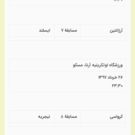
آرژانتین
مسابقهٔ ۷
ایسلند
ورزشگاه اوتکریتیه آرنا، مسکو
۲۶ خرداد ۱۳۹۷
۲۳:۳۰
کرواسی
مسابقهٔ ۸
نیجریه