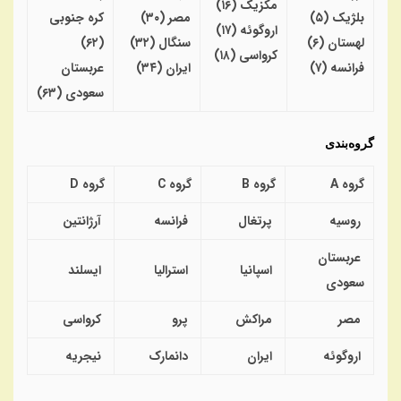
مکزیک
(
۱۶
)
بلژیک
(
۵
)
مصر
(
۳۰
)
کره جنوبی
اروگوئه
(
۱۷
)
لهستان
(
۶
)
سنگال
(
۳۲
)
(
۶۲
)
کرواسی
(
۱۸
)
فرانسه
(
۷
)
ایران
(
۳۴
)
عربستان
سعودی
(
۶۳
)
گروه‌بندی
گروه
A
گروه
B
گروه
C
گروه
D
روسیه
پرتغال
فرانسه
آرژانتین
عربستان
اسپانیا
استرالیا
ایسلند
سعودی
مصر
مراکش
پرو
کرواسی
اروگوئه
ایران
دانمارک
نیجریه