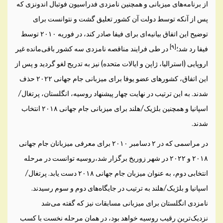
از برنامه‌های میزبانی و همچنین نامزدی فدراسیون فوتبال اندونزی که
پس از آنکه توسط دولت آن کشور تعلیق گشت و نتوانست برای
توضیح این اتفاق بیانیه‌ای برای فیفا صادر کند، در فوریه ۲۰۱۰ توسط
]
۹
[
فیفا رد شد؛
در طی فرایند مناقصه نامزدی سه کشور باقی‌مانده غیر
اروپایی (استرالیا، ژاپن و ایالات متحده) نیز به تدریج لغو گردید و پس از
این اتفاق، کشورهای عضو یوفا برای میزبانی جام جهانی ۲۰۲۲ حذف
شدند. به این ترتیب در نهایت چهار پیشنهاد روسیه، انگلستان، پرتغال/
اسپانیا و همچنین بلژیک/هلند برای میزبانی جام جهانی ۲۰۱۸ انتخاب
شدند.
در مراسمی که در ۲ دسامبر ۲۰۱۰ برای معرفی میزبانان جام جهانی
۲۰۱۸ و ۲۰۲۲ در شهر زوریخ برگزار شد،روسیه توانست در مرحله
انتخابی دوم، به عنوان میزبان جام جهانی ۲۰۱۸ دست یابد. پرتغال/
اسپانیا و بلژیک/هلند به ترتیب در جایگاه‌های دوم و سوم رسیدند.
نامزدی انگلستان برای میزبانی مسابقات نیز که گفته می‌شد
نزدیک‌ترین رقیب روسیه خواهد بود، در همان مرحله نخست با کسب