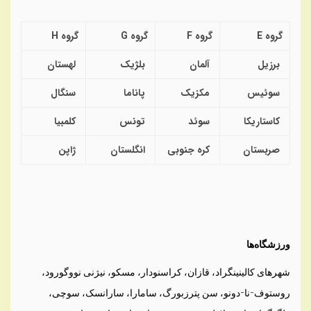
گروه
E
گروه
F
گروه
G
گروه
H
برزیل
آلمان
بلژیک
لهستان
سوئیس
مکزیک
پاناما
سنگال
کاستاریکا
سوئد
تونس
کلمبیا
صربستان
کره جنوبی
انگلستان
ژاپن
ورزشگاه‌ها
شهرهای کالینینگراد، قازان، کراسنودار، مسکو، نیژنی نووگورود،
روستوف-نا-دونو، سن پترزبورگ، سامارا، سارانسک، سوچی،