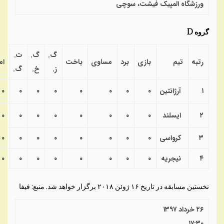
ورزشگاه المپیک فیشت، سوچی
گروه
D
گ.
گ.
ت.
رتبه
تیم
بازی
برد
مساوی
باخت
ام
ز
.
خ
.
گ
.
۱
آرژانتین
۰
۰
۰
۰
۰
۰
۰
۰
۲
ایسلند
۰
۰
۰
۰
۰
۰
۰
۰
۳
کرواسی
۰
۰
۰
۰
۰
۰
۰
۰
۴
نیجریه
۰
۰
۰
۰
۰
۰
۰
۰
نخستین مسابقه در تاریخ ۱۶ ژوئن ۲۰۱۸ برگزار خواهد شد. منبع: فیفا
۲۶ خرداد ۱۳۹۷
۱۷:۳۰