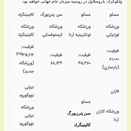
ولگوگراد، یاروسلاول در روسیه میزبان جام جهانی خواهند بود.
مسکو
مسکو
سن پترزبورگ
کالینینگراد
ورزشگاه
ورزشگاه
ورزشگاه
ورزشگاه
لوژنیکی
اوتکریتیه آرنا
کرستوفسکی
کالینینگراد
ظرفیت:
ظرفیت:
]
۳۵
[
ظرفیت:
ظرفیت:
۳۵٬۲۱۲
۸۱٬۰۰۰
۴۵٬۳۶۰
۶۸٬۱۳۴
(ورزشگاه
(بازسازی)
جدید)
نیژنی
قازان
نووگورود
مسکو
ورزشگاه
ورزشگاه کازان
سن پترزبورگ
نیژنی
آرنا
نووگورود
کالینینگراد