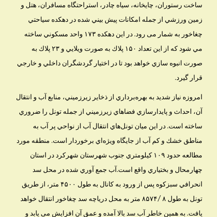
ساخت رستوران، چايخانه، سياه چادر، استراحتگاه مسافران، هتل و
زمين ورزشي از جمله امكانات پيش بيني شده در دهكده سياحتي
چغاخور به شمار می رود. در اين دهكده ۱۷۳ واحد مسكوني ساخته
مي شود كه از اين تعداد ۱۵۰ پلاك به صورت ويلايي و ۲۳ پلاك به
صورت انبوه سازي خواهد بود تا در اختيار گردشگران داخلي و خارجي
قرار گيرد.
امروزه نياز شديد به بهره‌برداري از ذخاير زيرزميني، منابع آب و انتقال
آن، احداث و پايدار‌سازي فضاهاي زيرزميني از جمله تونل را ضروري
ساخته است. در اين ميان تونل‌هاي انتقال آب از نواحي پر آب به
مناطق خشك و كم آب از جايگاه ويژه‌اي برخوردار است. منطقه مورد
مطالعه حدود ۱۰۹ كيلومتري جنوب شهرستان شهركرد در استان
چهارمحال و بختياري واقع است.آب جمع آوري شده در محل سد
انحرافي سبزكوه پس از ورود به كانال به طول ۴۵۰۰ متر، از طريق
تونل به طول ۸ /۸۵۷۴ متر به محل درياچه سد چغاخور انتقال خواهد
يافت. به همین خاطر آب سد بالا آمده و عمق آن افزایش می یابد و