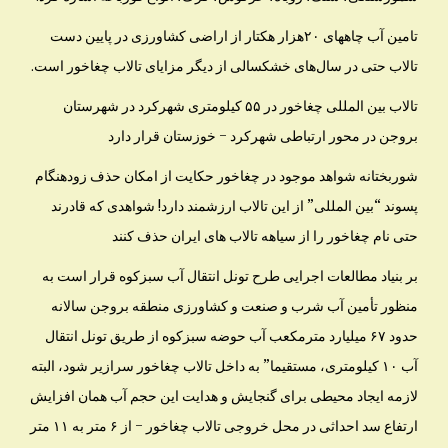
تامین آب چاههای ۲۰هزار هکتار از اراضی کشاورزی در پایین دست
تالاب حتی در سال‌های خشکسالی از دیگر مزایای تالاب چغاخور است.
تالاب بین المللی چغاخور در ۵۵ کیلومتری شهرکرد در شهرستان
بروجن در محور ارتباطی شهرکرد – خوزستان قرار دارد
شوربختانه شواهد موجود در چغاخور حکایت از امکان حذف زودهنگام
پسوند “بین المللی” از این تالاب ارزشمند دارد! شواهدی که قادرند
حتی نام چغاخور را از سیاهه تالاب های ایران حذف کنند
بر بنیاد مطالعات اجرایی طرح تونل انتقال آب سبزکوه قرار است به
منظور تأمین آب شرب و صنعت و کشاورزی منطقه بروجن سالانه
حدود ۶۷ میلیارد مترمکعب آب حوضه سبزکوه از طریق تونل انتقال
آب ۱۰ کیلومتری، مستقیما” به داخل تالاب چغاخور سرازیر شود، البته
لازمه ایجاد محیطی برای گنجایش و هدایت این حجم آب همان افزایش
ارتفاع سد احداثی در محل خروجی تالاب چغاخور – از ۶ متر به ۱۱ متر