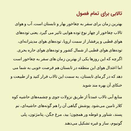
تالابی برای تمام فصول
بهترین زمان برای سفر به چغاخور بهار و تابستان است. آب و هواى
تالاب چغاخور از چهار نوع توده هوایی تاثیر می گیرد. یعنی توده‌هاى
هواى قطبى و پرفشار از سمت اروپا، توده‌هاى هواى مدیترانه‌اى،
توده‌هاى هواى قطبى از شمال کشور و توده‌هاى هواى حاره بحرى.
اگرچه که این روزها یکی از بهترین زمان های سفر به چغاخور است
اما اعتدال هوای این منطقه در تابستان هم فرصت خوبی به شما می
دهد که در گرمای تابستان، به سمت این تالاب فرار کنید و از طبیعت و
خنکای آن بهره مند شوید
منابع آبى تالاب عمدتاً از طریق نزولات جوى و چشمه‌هاى حاشیه کوه
کلار تامین مى‌شود. پوشش گیاهی آن را هم گونه‌های حاشیه‌ای، نم
پسند، شناور و غوطه ور همچون؛ بید، مرغ جگن، پتامژتون، پلی
گونیوم، ساز و غیره تشکیل می‌دهند