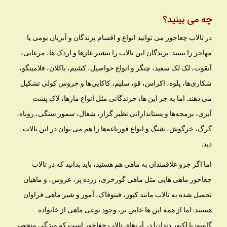
چه می بینید؟
در تالاب چغاخور می توانید انواع و اقسام پرندگان و آبزیان بومی یا
مهاجر را ببینید. پرندگان این تالاب را بیشتر غازها و اردک ها، مرغابی،
آنقوت، لک لک سفید، چنگر و انواع حواصیل، کشیم، باکلان، فلامینگو،
شکاری‌ها، پلوه، اکراس، قو، سلیم، کاکایی‌ها و خروس کولی تشکیل
می دهند. اما به جز این ها، خزندگانی مثل انواع مارها، لاک پشت
آبزی، بزمجه‌ها و پستاندارانی نظیر گراز، شغال، سمور سنگی، روباه،
گرگ، خرگوش، شنگ و انواع قورباغه‌ها را هم می توان در این تالاب
دید.
اما اگر جزو علاقمندان به ماهی هم هستید، باید بدانید که در تالاب
چغاخور ماهی هایی مثل ماهی گورخری، زرده پر، عروس، و ماهیان
تحمیل شده به تالاب مانند کپور، فیتوفاک، آمور و شیر ماهی فراوان
هستند. اما از همه این ها خاص تر، وجود نوعی ماهی از خانواده
گامبوزیا (کپور دندان) در آب‌های تالاب چغاخور است که ویژگی منحصر