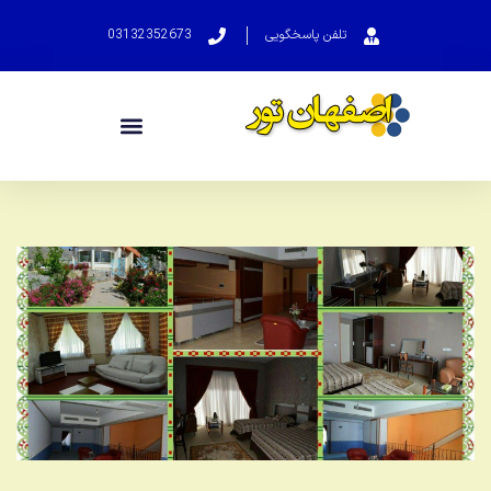
تلفن پاسخگویی
03132352673