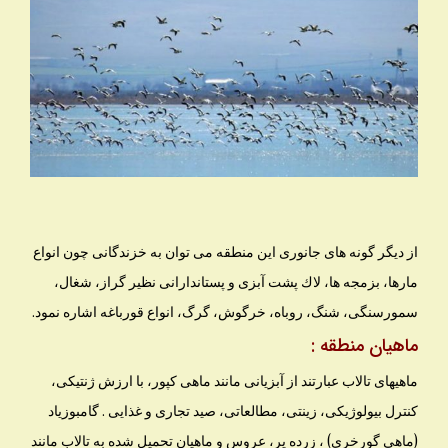
از ديگر گونه هاى جانورى اين منطقه مى توان به خزندگانى چون انواع
مارها، بزمجه ها، لاك پشت آبزى و پستاندارانى نظير گراز، شغال،
سمورسنگى، شنگ، روباه، خرگوش، گرگ، انواع قورباغه اشاره نمود.
ماهیان منطقه :
ماهیهای تالاب عبارتند از آبزیانی مانند ماهی کپور، با ارزش ژنتیکی،
کنترل بیولوژیکی، زینتی، مطالعاتی، صید تجاری و غذایی . گامبوزیاد
(ماهی گورخری) ، زرده پر، عروس و ماهيان تحميل شده به تالاب مانند