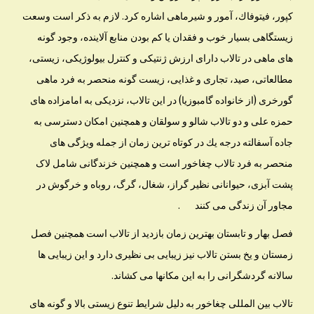
كپور، فيتوفاك، آمور و شیرماهی اشاره كرد. لازم به ذكر است وسعت
زيستگاهى بسيار خوب و فقدان يا كم بودن منابع آلاينده، وجود گونه
هاى ماهى در تالاب داراى ارزش ژنتيكى و كنترل بيولوژيكى، زيستى،
مطالعاتى، صيد، تجارى و غذايى، زيست گونه منحصر به فرد ماهى
گورخرى (از خانواده گامبوزيا) در اين تالاب، نزديكى به امامزاده هاى
حمزه على و دو تالاب شالو و سولقان و همچنين امكان دسترسى به
جاده آسفالته درجه يك در كوتاه ترين زمان از جمله ويژگى هاى
منحصر به فرد تالاب چغاخور است و همچنین خزندگانی شامل لاک
پشت آبزی، حیوانانی نظیر گراز، شغال، گرگ، روباه و خرگوش در
مجاور آن زندگی می کنند .
فصل بهار و تابستان بهترین زمان بازدید از تالاب است همچنین فصل
زمستان و یخ بستن تالاب نیز زیبایی بی نظیری دارد و این زیبایی ها
سالانه گردشگرانی را به این مکانها می کشاند.
تالاب بین المللی چغاخور به دلیل شرایط تنوع زیستی بالا و گونه های