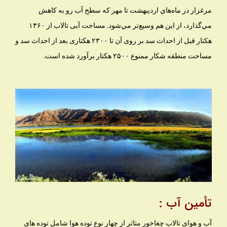
مرغزار در ماه‌هاي ارديبهشت تا مهر كه سطح آب رو به كاهش
مي‌گذارد، از اين هم وسيع‌تر مي‌شود. مساحت آبى تالاب از ۱۳۶۰
هكتار قبل از احداث سد بر روى آن تا ۲۳۰۰ هكتارى بعد از احداث سد و
مساحت منطقه شكار ممنوع ۲۵۰۰ هكتار برآورد شده است.
تأمین آب :
آب و هواى تالاب چغاخور متاثر از چهار نوع توده هوا شامل توده هاى