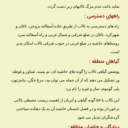
شاید باعث عدم مرگ تالابهای زیر دست گردد.
راههای دسترسی :
راه هاى دسترسى به تالاب از طريق جاده آسفالته بروجن، ناغان و
شهركرد، ناغان در ضلع شرقى و شمال غربى و راه آسفالته سرد
روستاهاى حاشيه در ضلع غربى در جنوب شرقى تالاب امكان پذير
است.
گیاهان منطقه :
پوشش گياهى تالاب را گونه هاى حاشيه اى، نم پسند، شناور و غوطه
ور تشكيل مى دهند كه از آن جمله مى توان بيد، مرغ جگن، پتامژتون،
پلى گونيوم، ساز و غيره را نام برد.
این تالاب با ۵۸ گونه گیاهی و آبزیان از اهمیت زیست محیطی بالایی
برخوردار بوده و در فصل تابستان حاشیه آن به یک دهکده سیاحتی
گردشگران تبدیل می شود.
پرندگان و جانوران منطقه :