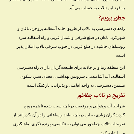
به فرد این تالاب به حساب می آید
چطور برویم؟
راه‌هاى دسترسى به تالاب از طریق جاده آسفالته بروجن، ناغان و
شهرکرد، ناغان در ضلع شرقى و شمال غربى و راه آسفالته سرد
روستاهاى حاشیه در ضلع غربى در جنوب شرقى تالاب امکان پذیر
است
این منطقه زیبا و پر جاذبه برای طبیعت‌گردان دارای راه دسترسی
آسفالته، آب آشامیدنی، سرویس بهداشتی، فضای سبز، سکوی
نشیمن، دسترسی به واحد اقامتی و پذیرایی، پارکینگ است
تفریح در تالاب چغاخور
شرایط آب و هوایی و موقعیت دریاچه سبب شده تا همه روزه
گردشگران زیادی به این دریاچه بیایند و ساعاتی را در آن بگذرانند. از
تفریحات تالاب چغاخور می توان به عکاسی، پرنده نگری، ماهیگیری
و… اشاره کرد