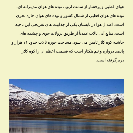
هواى قطبى و پرفشار از سمت اروپا، توده هاى هواى مديترانه اى،
توده هاى هواى قطبى از شمال كشور و توده هاى هواى حاره بحرى
است. اعتدال هوا در تابستان يكى از جذابيت هاى تفريحى اين ناحيه
است. منابع آبى تالاب عمدتاً از طريق نزولات جوى و چشمه هاى
حاشيه كوه كلار تامين مى شود. مساحت حوزه تالاب حدود ۱۱ هزار و
پانصد دروازه و نيم هكتار است كه قسمت اعظم آن را كوه كلار
دربرگرفته است.