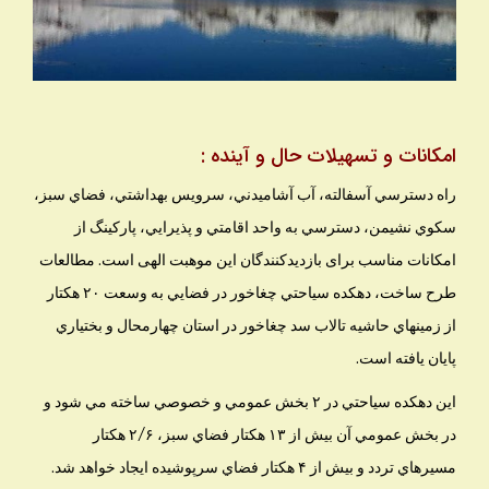
امكانات و تسهيلات حال و آینده :
راه دسترسي آسفالته، آب آشاميدني، سرويس بهداشتي، فضاي سبز،
سكوي نشيمن، دسترسي به واحد اقامتي و پذيرايي، پاركينگ از
امکانات مناسب برای بازدیدکنندگان این موهبت الهی است. مطالعات
طرح ساخت، دهكده سياحتي چغاخور در فضايي به وسعت ۲۰ هكتار
از زمينهاي حاشيه تالاب سد چغاخور در استان چهارمحال و بختياري
پايان يافته است.
اين دهكده سياحتي در ۲ بخش عمومي و خصوصي ساخته مي شود و
در بخش عمومي آن بيش از ۱۳ هكتار فضاي سبز، ۲/۶ هكتار
مسيرهاي تردد و بيش از ۴ هكتار فضاي سرپوشيده ايجاد خواهد شد.