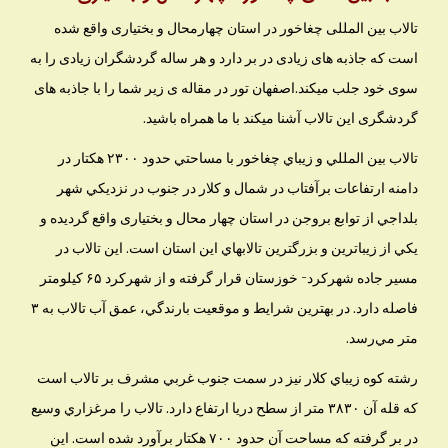
تالاب بین المللی چغاخور در استان چهارمحال و بختیاری واقع شده
است که جاذبه های زیادی در بر دارد و هر ساله گردشگران زیادی را به
سوی خود جلب میکند.اصفهان تور در مقاله ی زیر شما را با جاذبه های
گردشگری این تالاب آشنا میکند با ما همراه باشید.
تالاب بين المللي و زيباي چغاخور با مساحتي حدود ۲۳۰۰ هكتار در
دامنه ارتفاعات برآفتاب در شمال و كلار در جنوب در نزديكي شهر
بلداجي از توابع بروجن در استان چهار محال و بختیاری واقع گرديده و
يكي از زيباترين و بزرگترين تالابهاي این استان است. اين تالاب در
مسير جاده شهركرد- خوزستان قرار گرفته و از شهركرد ۶۵ كيلومتر
فاصله دارد. در بهترين شرايط و موقعيت بارندگي، عمق آب تالاب به ۳
متر مي‌رسد.
رشته كوه زيباي كلار نيز در سمت جنوب غربي مشرف بر تالاب است
كه قله آن ۳۸۳۰ متر از سطح دريا ارتفاع دارد. تالاب را مرغزاري وسيع
در بر گرفته كه مساحت آن حدود ۷۰۰ هكتار برآورد شده است. اين