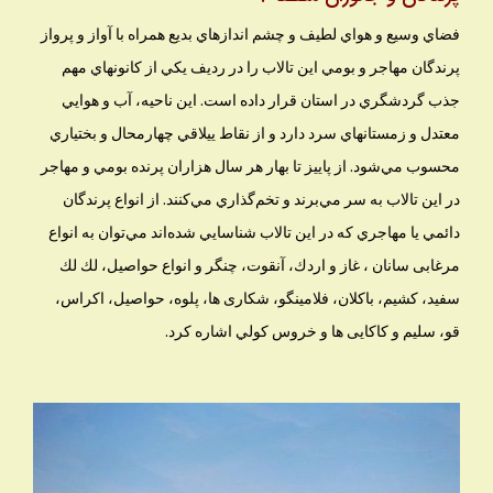
فضاي وسيع و هواي لطيف و چشم اندازهاي بديع همراه با آواز و پرواز
پرندگان مهاجر و بومي اين تالاب را در رديف يكي از كانونهاي مهم
جذب گردشگري در استان قرار داده است. اين ناحيه، آب و هوايي
معتدل و زمستانهاي سرد دارد و از نقاط ييلاقي چهارمحال و بختياري
محسوب مي‌شود. از پاييز تا بهار هر سال هزاران پرنده بومي و مهاجر
در اين تالاب به سر مي‌برند و تخم‌گذاري مي‌كنند. از انواع پرندگان
دائمي يا مهاجري كه در اين تالاب شناسايي شده‌اند مي‌توان به انواع
مرغابی سانان ، غاز و اردك، آنقوت، چنگر و انواع حواصيل، لك لك
سفيد، کشیم، باکلان، فلامينگو، شكارى ها، پلوه، حواصيل، اكراس،
قو، سليم و كاكايى ها و خروس كولي اشاره كرد.