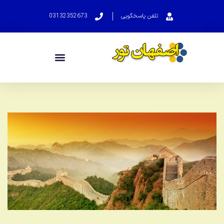
تلفن پاسخگویی
03132352673