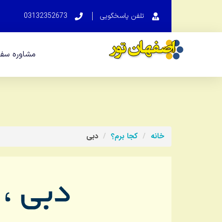
تلفن پاسخگویی
03132352673
مشاوره سفر
خانه
کجا
برم؟
دبی