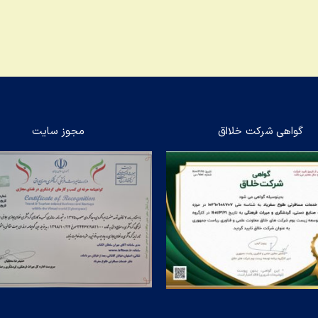
گواهی شرکت خلااق
مجوز سایت