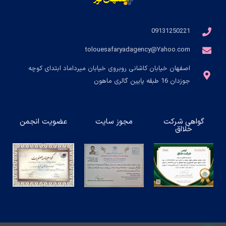
09131250221
tolouesafaryadagency@Yahoo.com
اصفهان خیابان کاشانی روبروی خیابان میرداماد ابتدای کوچه
جوزدان 16 طبقه پایین گالری ماهون
گواهی شرکت
مجوز سایت
عضویت انجمن
خلااق