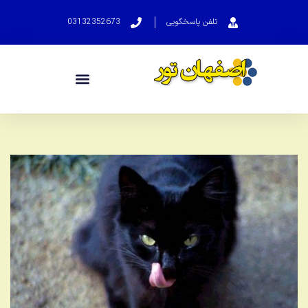
تلفن پاسخگویی
03132352673