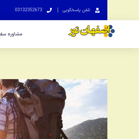
تلفن پاسخگویی
03132352673
مشاوره سفر