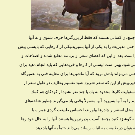
جمع‌تان كسانی هستند كه فقط از بزرگتر‌ها حرف شنوی و به آنها
 حتی مدیریت را به یكی از آنها بسپرید.یكی از كار‌هایی كه بایستی پیش
است. بعد از این كه اعضای سفر از برنامه مطلع شدند و اصلاحات و
د. بهتر است لیستی از كار‌ها و خرید‌‌هایی كه باید انجام دهید برای
می‌تواند یادش نرود كه آیا ماشین‌ها برای معاینه فنی به تعمیر‌گاه
 خیر.پیش از این كه سفر شروع شود تقسیم وظایف در طول سفر از
ولیت كار‌ها محدود به یك یا چند نفر نشود.از كودكان هم كمك
را به آنها بسپرید. آنها معمولاً وقتی یاد می‌گیرند چطور شاخه‌های
 محل استقرار چادر‌ها بیاورند، احساس طبیعت ‌گردی همراه با
وشزد كنید. بچه‌ها آسیب ‌پذیر‌ترین‌ها هستند. آنها را به حال خود رها
وان در طبیعت به اثبات رساند می‌داند حتماً به آنها یاد دهد.