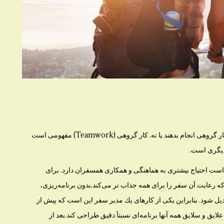
است كه افراد نشان می‌دهند می‌توانند كار گروهی انجام بدهند یا نه. كار گروهی (Teamwork) مفهومی است
دیگری است.
است احتیاج بیشتری به هماهنگی و همكاری همسفران دارد. برای
رعایت آن سفر را برای همه جذاب تر می‌كند.بدون برنامه‌ریزی،
ل شود. بنابراین یكی از كار‌های یك مدیر سفر این است كه پیش از
ایق و سلایق همه آنها برنامه‌ای نسبتاَ دقیق طراحی كند.بعد از