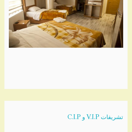
تشریفات V.I.P و C.I.P