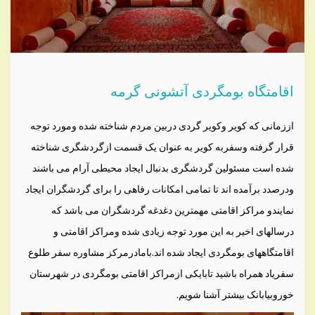
اقامتگاه بومگردی آتشونی گرمه
اززمانی که کویر وکویر گردی دربین مردم شناخته شده ومورد توجه
قرار گرفته وسفربه کویر به عنوان یک قسمت ازگردشگری شناخته
شده است مسئولین گردشگری بدنبال ایجاد محیطی آرام می باشند
ودرصدد برآمده اند تا تمامی امکانات رفاهی را برای گردشگران ایجاد
نمایندو مراکز اقامتی مهمترین دغدغه گردشگران می باشد که
درسالهای اخیر به این مورد توجه زیادی شده ومراکز اقامتی و
اقامتگاههای بومگردی ایجاد شده اند.بامادرمرکز مشاوره سفر طلوع
سفریاد همراه باشید تابایکی ازمراکز اقامتی بومگردی در شهرستان
خوروبیابانک بیشتر آشنا شویم.