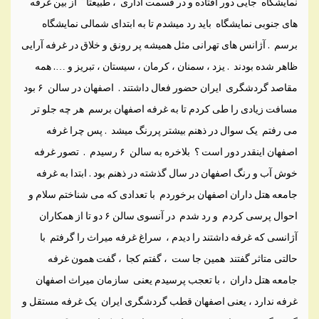
نمایشگاه جایی دور افتاده و در قسمت اداری ، طبیعتا” از بین غرفه
های جنوبی نمایشگاه باید رد میشدم تا به ابتدای شمالی نمایشگاه
برسم . آژانس های تهرانی مثل همیشه پر رونق و خلاق در غرفه آرایی
ظاهر شده بودند . یزد ، سمنان ، کرمان ، سیستان ، تبریز و …. همه
مقاصد گردشگری ایران حضور فعال داشتند . اصفهان در سالن ۶ بود
مسافت زیادی را طی کردم تا به غرفه اصفهان برسم هر چه جلو تر
می رفتم یک سوال در ذهنم بیشتر پررنگ میشد . پس چرا غرفه
اصفهان اینقدر دور است ؟ بلاخره به سالن ۶ رسیدم . تصور غرفه
خوش آب و رنگ اصفهان در سال گذشته در ذهنم بود . ابتدا به غرفه
جامعه هتل داران اصفهان برخوردم با تعدادی که می شناختم سلام و
احوال پرسی کردم و رد شدم در آنسوی سالن ۶ دو تا از همکاران
آژانسی که غرفه داشتند را دیدم ، سراغ غرفه میراث را گرفتم با
حالتی متاثر گفتند همین جا ست ، گفتم کجا ، گفت همون غرفه
جامعه هتل داران ، با تعجب پرسیدم یعنی سازمان میراث اصفهان
غرفه ندارد ، یعنی اصفهان قطب گردشگری ایران یک غرفه مستقل و