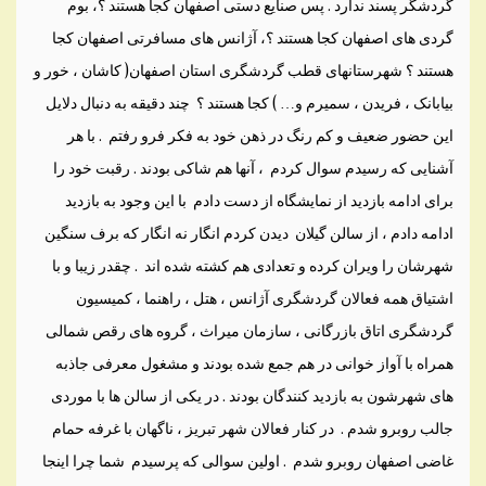
گردشگر پسند ندارد . پس صنایع دستی اصفهان کجا هستند ؟، بوم
گردی های اصفهان کجا هستند ؟، آژانس های مسافرتی اصفهان کجا
هستند ؟ شهرستانهای قطب گردشگری استان اصفهان( کاشان ، خور و
بیابانک ، فریدن ، سمیرم و… ) کجا هستند ؟ چند دقیقه به دنبال دلایل
این حضور ضعیف و کم رنگ در ذهن خود به فکر فرو رفتم . با هر
آشنایی که رسیدم سوال کردم ، آنها هم شاکی بودند . رقبت خود را
برای ادامه بازدید از نمایشگاه از دست دادم با این وجود به بازدید
ادامه دادم ، از سالن گیلان دیدن کردم انگار نه انگار که برف سنگین
شهرشان را ویران کرده و تعدادی هم کشته شده اند . چقدر زیبا و با
اشتیاق همه فعالان گردشگری آژانس ، هتل ، راهنما ، کمیسیون
گردشگری اتاق بازرگانی ، سازمان میراث ، گروه های رقص شمالی
همراه با آواز خوانی در هم جمع شده بودند و مشغول معرفی جاذبه
های شهرشون به بازدید کنندگان بودند . در یکی از سالن ها با موردی
جالب روبرو شدم . در کنار فعالان شهر تبریز ، ناگهان با غرفه حمام
غاضی اصفهان روبرو شدم . اولین سوالی که پرسیدم شما چرا اینجا